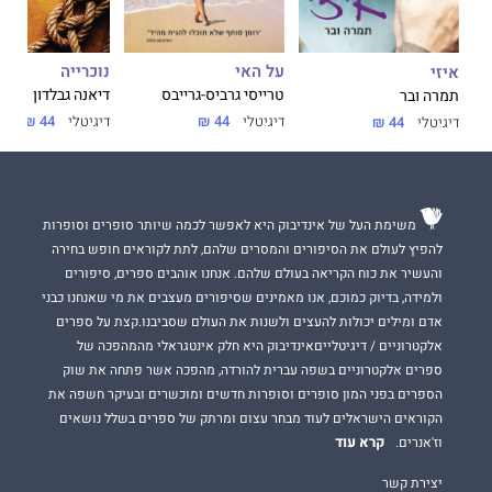
על האי
נוכרייה
איזי
טרייסי גרביס-גרייבס
דיאנה גבלדון
תמרה ובר
דיגיטלי
44 ₪
דיגיטלי
44 ₪
דיגיטלי
44 ₪
משימת העל של אינדיבוק היא לאפשר לכמה שיותר סופרים וסופרות
להפיץ לעולם את הסיפורים והמסרים שלהם, לתת לקוראים חופש בחירה
והעשיר את כוח הקריאה בעולם שלהם. אנחנו אוהבים ספרים, סיפורים
ולמידה, בדיוק כמוכם, אנו מאמינים שסיפורים מעצבים את מי שאנחנו כבני
אדם ומילים יכולות להעצים ולשנות את העולם שסביבנו.קצת על ספרים
אלקטרוניים / דיגיטלייםאינדיבוק היא חלק אינטגראלי מהמהפכה של
ספרים אלקטרוניים בשפה עברית להורדה, מהפכה אשר פתחה את שוק
הספרים בפני המון סופרים וסופרות חדשים ומוכשרים ובעיקר חשפה את
הקוראים הישראלים לעוד מבחר עצום ומרתק של ספרים בשלל נושאים
קרא עוד
וז'אנרים.
יצירת קשר