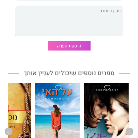
זהו‭ ‬ספר‭ ‬מצחיק‭,‬ עוקצני‭ ‬וחודר‭ ‬אל‭ ‬הלב‭.‬
הוספת הערה
ספרים נוספים שיכולים לעניין אותך