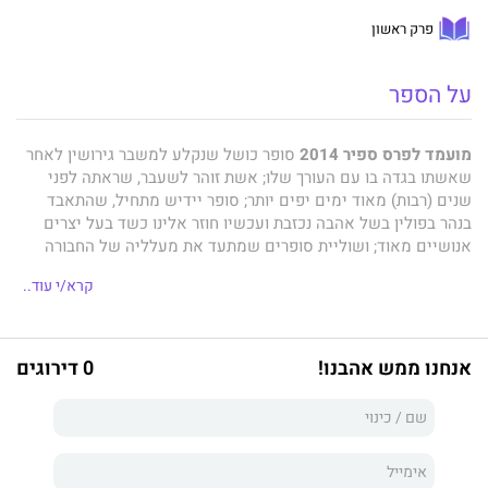
פרק ראשון
על הספר
מועמד לפרס ספיר 2014
קרא/י עוד..
‬ארצות, ‬הרומן‭ ‬החדש‭ ‬של‭
‬מתן‭ ‬חרמוני
אנחנו ממש אהבנו!
0 דירוגים