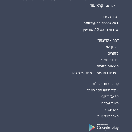
קרא עוד
וז'אנרים.
יצירת קשר
office@indiebook.co.il
שדרות הרכס 13, מודיעין
למה אינדיבוק?
תקנון האתר
סופרים
סדרות ספרים
הוצאות ספרים
ספרים במבצעים ושיתופי פעולה
קניה באתר - שו"ת
איך לרכוש ספר באתר
GIFT CARD
ביטול עסקה
אינדיבלוג
הצהרת נגישות