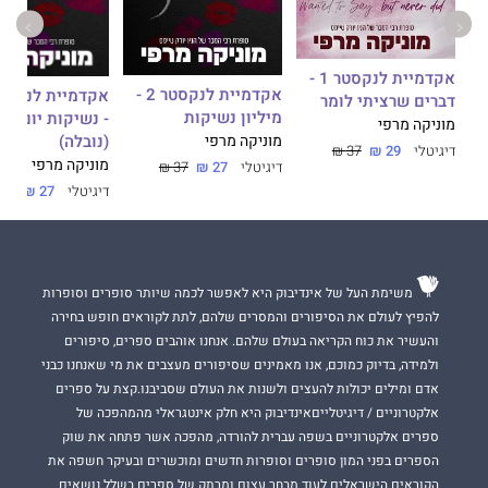
לנקסטר 5 -
אקדמיית לנקסטר 1 -
אקדמיית לנקסטר 2 -
דברים שרציתי לומר
מיליון נשיקות
- נשיקות יום הו
מוניקה מרפי
(נובלה)
מוניקה מרפי
דיגיטלי
29 ₪
37 ₪
מוניקה מרפי
דיגיטלי
27 ₪
37 ₪
דיגיטלי
27 ₪
32 ₪
משימת העל של אינדיבוק היא לאפשר לכמה שיותר סופרים וסופרות
להפיץ לעולם את הסיפורים והמסרים שלהם, לתת לקוראים חופש בחירה
והעשיר את כוח הקריאה בעולם שלהם. אנחנו אוהבים ספרים, סיפורים
ולמידה, בדיוק כמוכם, אנו מאמינים שסיפורים מעצבים את מי שאנחנו כבני
אדם ומילים יכולות להעצים ולשנות את העולם שסביבנו.קצת על ספרים
אלקטרוניים / דיגיטלייםאינדיבוק היא חלק אינטגראלי מהמהפכה של
ספרים אלקטרוניים בשפה עברית להורדה, מהפכה אשר פתחה את שוק
הספרים בפני המון סופרים וסופרות חדשים ומוכשרים ובעיקר חשפה את
הקוראים הישראלים לעוד מבחר עצום ומרתק של ספרים בשלל נושאים