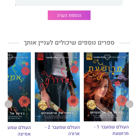
מעולם לא הייתה ברירה. כך או כך, דינה נגזר מראש, כי היא נושאת
בתוכה את החיים והמוות.
הוספת הערה
ג׳ניפר ל' ארמנטראוט
, סופרת רבי־המכר של הניו יורק טיימס, חוזרת
עם הספר הראשון בסדרת
אפר ואש
החדשה והמרתקת, המתרחשת
בעולם של
דם ואפר
.
ספרים נוספים שיכולים לעניין אותך
זוהי אחת מסדרות הפנטזיה המדוברות ביותר, שכבשה את ליבם של
קוראיםבכל רחבי העולם ובישראל ותכבוש גם את ליבכם.
העולם שמעבר 1 -
העולם שמעבר 2 -
מרושעת
ארורה
אמיצה