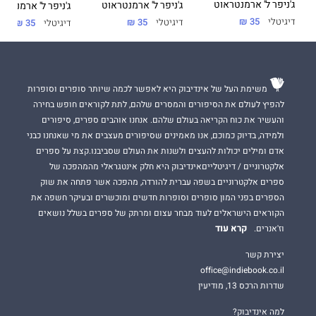
ג'ניפר ל' ארמנטראוט
ג'ניפר ל' ארמנטראוט
ג'ניפר ל' ארמנטרא
דיגיטלי
35 ₪
דיגיטלי
35 ₪
דיגיטלי
35 ₪
משימת העל של אינדיבוק היא לאפשר לכמה שיותר סופרים וסופרות
להפיץ לעולם את הסיפורים והמסרים שלהם, לתת לקוראים חופש בחירה
והעשיר את כוח הקריאה בעולם שלהם. אנחנו אוהבים ספרים, סיפורים
ולמידה, בדיוק כמוכם, אנו מאמינים שסיפורים מעצבים את מי שאנחנו כבני
אדם ומילים יכולות להעצים ולשנות את העולם שסביבנו.קצת על ספרים
אלקטרוניים / דיגיטלייםאינדיבוק היא חלק אינטגראלי מהמהפכה של
ספרים אלקטרוניים בשפה עברית להורדה, מהפכה אשר פתחה את שוק
הספרים בפני המון סופרים וסופרות חדשים ומוכשרים ובעיקר חשפה את
הקוראים הישראלים לעוד מבחר עצום ומרתק של ספרים בשלל נושאים
קרא עוד
וז'אנרים.
יצירת קשר
office@indiebook.co.il
שדרות הרכס 13, מודיעין
למה אינדיבוק?