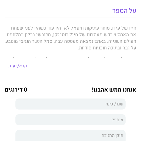
על הספר
חייו של עידו, סוחר עתיקות חיפאי, לא יהיו עוד כשהיו לפני שפתח
את הארגז שרכש מעיזבונו של חייל רוסי זקן, מכובשי ברלין במלחמת
העולם השנייה. בארגז נמצאה מעטפה עבה, סמל הנשר הנאצי מוטבע
על גבה ובתוכה תוכניות סודיות.
בניגוד לרצונו נאלץ עידו לנווט את דרכו במערבולת של פשע, ריגול
ותשוקה, בשעה ששירותי הביטחון של ישראל, איראן והפדרציה
קרא/י עוד..
הרוסית מנסים לשים את ידם על המעטפה.
האם אכן המדובר בתוכניות לנשק יום הדין, שובר שוויון ברמה
אנחנו ממש אהבנו!
0 דירוגים
הגלובלית? על מי יכול עידו לסמוך? על אסנת ההיסטוריונית
מאוניברסיטת חיפה, שעימה ניהל רומן אסור לפני כעשר שנים, או על
כרמל, מנהלת מעבדת המחשבים שתי קומות מעל משרדו? מי מהן
סוכנת איראנית ומי סוכנת המשרד לעניינים אסטרטגיים של מדינת
ישראל?
אפקט הפעמון
הוא ספרו התשיעי של
גל אמיר
, מהאהובים והמוכרים
בסופרי המתח בישראל. זהו ספר מתח וריגול המציג שוב, באמצעות