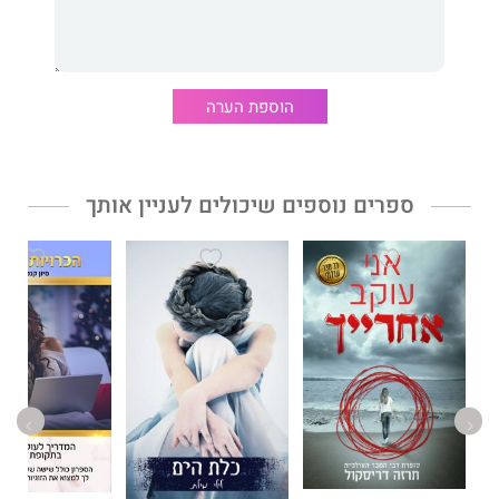
הדמויות הייחודיות המופיעות בספריו, תמונה מדויקת, מותחת,
משעשעת ונוגעת ללב.
ספר זה מתרחש ברובו בעיר התחתית בחיפה, וגיבוריו – סוחרי עתיקות
ורכבים משומשים, מפעילי תחנת טוטו, האקרים של מחשבים, סוכנים
הוספת הערה
חשאיים, שוטרים ומרגלים, הנמצאים כולם במרוץ קטלני אחר
התוכניות הסודיות – ילוו את הקורא עוד זמן רב לאחר סיום הקריאה.
ספרים נוספים שיכולים לעניין אותך