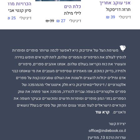
אני עוקב אחריך
הכרויות מרחוק
כלת הים
תרזה דריסקול
סיון קנטי אביטן
לילי מילת
דיגיטלי
39 ₪
דיגיטלי
25 ₪
דיגיטלי
27 ₪
39 ₪
משימת העל של אינדיבוק היא לאפשר לכמה שיותר סופרים וסופרות
להפיץ לעולם את הסיפורים והמסרים שלהם, לתת לקוראים חופש בחירה
והעשיר את כוח הקריאה בעולם שלהם. אנחנו אוהבים ספרים, סיפורים
ולמידה, בדיוק כמוכם, אנו מאמינים שסיפורים מעצבים את מי שאנחנו כבני
אדם ומילים יכולות להעצים ולשנות את העולם שסביבנו.קצת על ספרים
אלקטרוניים / דיגיטלייםאינדיבוק היא חלק אינטגראלי מהמהפכה של
ספרים אלקטרוניים בשפה עברית להורדה, מהפכה אשר פתחה את שוק
הספרים בפני המון סופרים וסופרות חדשים ומוכשרים ובעיקר חשפה את
הקוראים הישראלים לעוד מבחר עצום ומרתק של ספרים בשלל נושאים
קרא עוד
וז'אנרים.
יצירת קשר
office@indiebook.co.il
שדרות הרכס 13, מודיעין