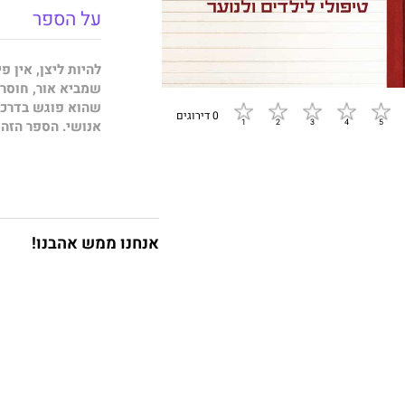
על הספר
להיות ליצן, אין 
שמביא אור, חוסר
שהוא פוגש בדרכו 
0 דירוגים
אנושי. הספר הזה ק
טליה ספרא למדה ל
ובמחלקות לבריאות 
לבנות בתוכו תחום
אנחנו ממש אהבנו!
הספר שפה רגשית ו
לבחור ואז לבחור א
הספר שלפניכם פור
השונים שבהם הליצן
חינוכיים הפועלים 
בידי כל מי שמעונ
טליה ספרא
היא יו