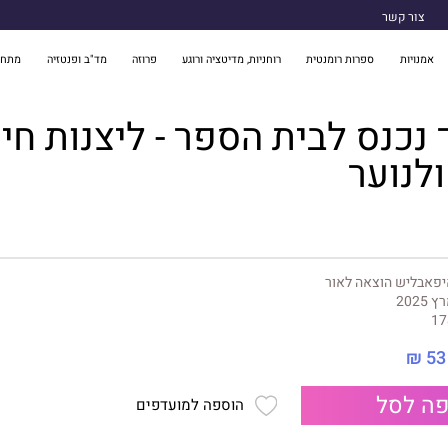
צור קשר
אמנויות
ספרות רומנטית
רוחניות, מדיטציה ורוגע
פרוזה
מד"ב ופנטזיה
מתח 
נכנס לבית הספר - ליצנות חינ
ולנוער
פאבליש הוצאה לאור
 2025
17
53 ₪
ה לסל
הוספה למועדפים