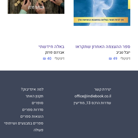
ספר ההעצמה האחרון שתקראו
באלה חידשתי
יובל טביב
אברהם פרנק
דיגיטלי
49 ₪
דיגיטלי
40 ₪
יצירת קשר
למה אינדיבוק?
office@indiebook.co.il
תקנון האתר
שדרות הרכס 13, מודיעין
סופרים
סדרות ספרים
הוצאות ספרים
ספרים במבצעים ושיתופי
פעולה