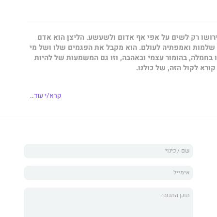
פירושו רק לשים על אפי אף אדום ולשעשע. הליצן הוא אדם
 שלמות ואמפתיה לעולם. הוא מקבל את הפגמים שלו ושל מי
בחמלה, בהומור עצמי ובאהבה, וזו גם המשמעות של להיות
ורא לקול הזה, של כולנו.
קרא/י עוד..
יצנות ושימשה ליצנית רפואית במשך עשרות שנים, בבתי חולים
הנפש. ואז, בצעד ליצני אמיץ, היא נכנסה לבית הספר והחלה
 חדש – הליצנות החינוכית. היא שמה לה למטרה לפתח בבית
אקלים שבו מותר לא לדעת ומותר לטעות, אקלים שבו אפשר
חרת, אקלים שבו כל אחד הוא ייחודי ומשמעותי.
ס את הרעיון העומד מאחורי הליצנות החינוכית ואת הכלים
 החינוכי עושה שימוש, תוך שילוב סיפורי מקרה של ליצנים
בבתי ספר לאורך השנים. הכלים המוצעים בספר ניתנים ליישום
יין להעמיק את המפגש האנושי עם ילדים, עם העולם ועם עצמו.
זמת ומנהלת המרכז לליצנות חינוכית ומלווה רגשית לילדים ונוער.