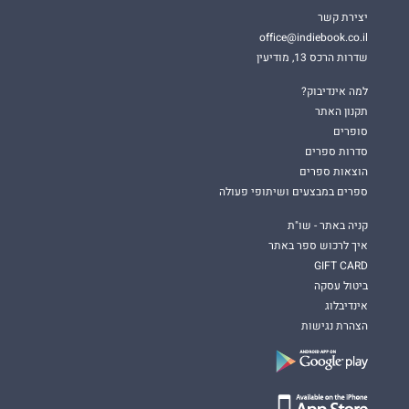
יצירת קשר
office@indiebook.co.il
שדרות הרכס 13, מודיעין
למה אינדיבוק?
תקנון האתר
סופרים
סדרות ספרים
הוצאות ספרים
ספרים במבצעים ושיתופי פעולה
קניה באתר - שו"ת
איך לרכוש ספר באתר
GIFT CARD
ביטול עסקה
אינדיבלוג
הצהרת נגישות