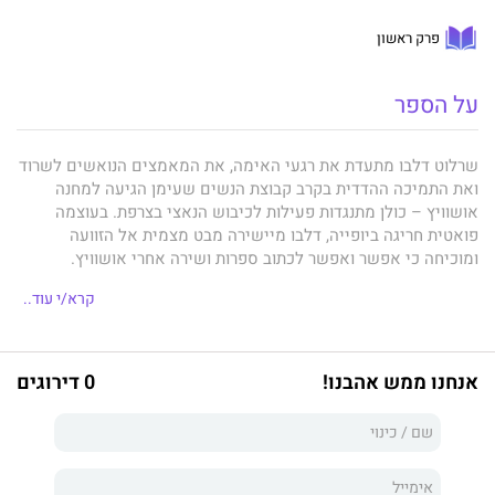
פרק ראשון
על הספר
שרלוט דלבו מתעדת את רגעי האימה, את המאמצים הנואשים לשרוד
ואת התמיכה ההדדית בקרב קבוצת הנשים שעימן הגיעה למחנה
אושוויץ – כולן מתנגדות פעילות לכיבוש הנאצי בצרפת. בעוצמה
פואטית חריגה ביופייה, דלבו מיישירה מבט מצמית אל הזוועה
ומוכיחה כי אפשר ואפשר לכתוב ספרות ושירה אחרי אושוויץ.
כעבור שנים, לאחר שלכאורה החיים חזרו אל מסלולם, היא מתחקה
קרא/י עוד..
אחר קורותיהן של חברותיה וחושפת את הטראומה שנשאו בליבן
ובגופן ואת השלכותיה זמן רב אחרי תום המלחמה.
אנחנו ממש אהבנו!
0 דירוגים
אף אחד מאיתנו לא יחזור
, הטרילוגיה של הסופרת
הצרפתייה
שרלוט דלבו
, ניצולת אושוויץ, נחשבת כיום לקלאסיקה של
ספרות השואה, ולעדוּת הנשית החשובה ביותר שנכתבה בפרוזה
מאותם ימים אפלים.