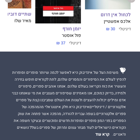
שתיים דובים
לכחול אין דרום
מאיר שלו
אלכס אפשטיין
יומן חורף
דיגיטלי
30 ₪
פול אוסטר
דיגיטלי
37 ₪
משימת העל של אינדיבוק היא לאפשר לכמה שיותר סופרים וסופרות
להפיץ לעולם את הסיפורים והמסרים שלהם, לתת לקוראים חופש בחירה
והעשיר את כוח הקריאה בעולם שלהם. אנחנו אוהבים ספרים, סיפורים
ולמידה, בדיוק כמוכם, אנו מאמינים שסיפורים מעצבים את מי שאנחנו כבני
אדם ומילים יכולות להעצים ולשנות את העולם שסביבנו.קצת על ספרים
אלקטרוניים / דיגיטלייםאינדיבוק היא חלק אינטגראלי מהמהפכה של
ספרים אלקטרוניים בשפה עברית להורדה, מהפכה אשר פתחה את שוק
הספרים בפני המון סופרים וסופרות חדשים ומוכשרים ובעיקר חשפה את
הקוראים הישראלים לעוד מבחר עצום ומרתק של ספרים בשלל נושאים
קרא עוד
וז'אנרים.