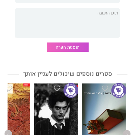
אף אחד מאיתנו לא יחזור
הוא רצף של רגעים משוחזרים על רקע
מציאות שאנשים שלא חוו אותה לא מסוגלים לדמיין... איני מכיר
יצירה המשתווה לזו של שרלוט דלבו, למעט אולי "גרניקה" של
פיקאסו או "לילה וערפל" של אלן רנה, הניחנות באותן ענווה ושבירוּת,
באותו רוך מזרה אימה. הלחש הכואב והמטלטל הזה הוא מאותם
ספרים נדירים ששומטים בבת אחת את הקוראים בתוך ארץ זרה להם.
פרנסואה בוט,
ל'אקספרס
הוספת הערה
"שיר קינה לחיים" - אחרית דבר מאת נעמה שי"ק מצורפת
למהדורה בעברית של הספר.
תרגום מצרפתית: רמה איילון
ספרים נוספים שיכולים לעניין אותך
דבר עורכת האתר:
באופן פשוט ויחד עם זאת עמוק ומעורר רגש עז, כותבת דלבו את
העדות
המטלטלת הזו.
טקסט חשוב, ענוו ואצילי.