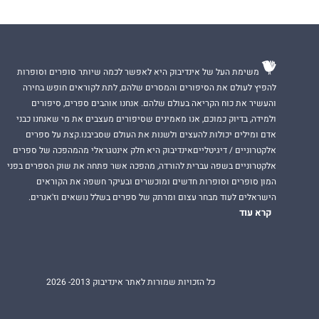
משימת העל של אינדיבוק היא לאפשר לכמה שיותר סופרים וסופרות
להפיץ לעולם את הסיפורים והמסרים שלהם, לתת לקוראים חופש בחירה
והעשיר את כוח הקריאה בעולם שלהם. אנחנו אוהבים ספרים, סיפורים
ולמידה, בדיוק כמוכם, אנו מאמינים שסיפורים מעצבים את מי שאנחנו כבני
אדם ומילים יכולות להעצים ולשנות את העולם שסביבנו.קצת על ספרים
אלקטרוניים / דיגיטלייםאינדיבוק היא חלק אינטגראלי מהמהפכה של ספרים
אלקטרוניים בשפה עברית להורדה, מהפכה אשר פתחה את שוק הספרים בפני
המון סופרים וסופרות חדשים ומוכשרים ובעיקר חשפה את הקוראים
הישראלים לעוד מבחר עצום ומרתק של ספרים בשלל נושאים וז'אנרים.
קרא עוד
כל הזכויות שמורות לאתר אינדיבוק 2013- 2026