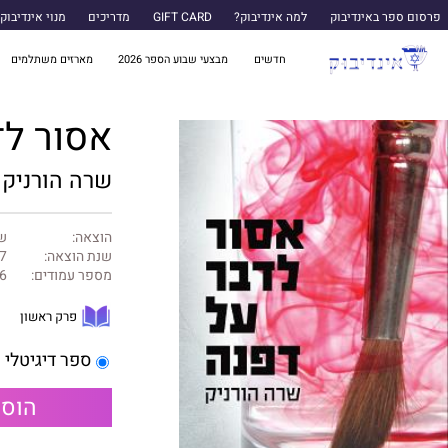
פרסום ספר באינדיבוק
למה אינדיבוק?
GIFT CARD
מדריכים
מנוי אינדיבוק
חדשים
מבצעי שבוע הספר 2026
מארזים משתלמים
אסור לד
שרה הורניק
הוצאה:
שר
שנת הוצאה:
7
מספר עמודים:
6
פרק ראשון
ספר דיגיטלי
הוספ