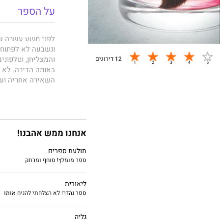
על הספר
לפני תשע-עשרה שנ
ונשבעה לא לפתוח א
והמצליחן, וטלפוני
12 דירוגים
באותה הדירה. לא 
השאירה אחריה ועם
רחל רביד הייתה צ
האלצהיימר והדמנצ
הסובבים אותה וסב
וכבר לא יכולה לל
עדיין לא איבדה: ה
אנחנו ממש אהבנו!
דפיו של בלוק הצי
תולעת ספרים
מדממת, זועקת לעז
ספר מומלץ! סוחף ומרתק
להעביר מסר לבני 
ויש להם הרבה שאלו
כשהאישה היחידה 
ליאורית
הומור, שנינות ורגי
ספר נהדר! לא הצלחתי להניח אותו
ודמויות מורכבות ומ
גליה