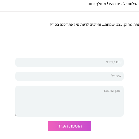
צלחתי להניח מהיד! מומלץ בחום!
שרה הורניק, ילידת 1976, היא אמנית, מתרגמת ופעילה למען זכויות בעלי חיים
ל אביב עם שני חתוליה.
אסור לדבר על דפנה
הוא ספרה
ח, צחוק, עצב, שמחה... וחייבים לדעת מי זאת דפנה בסוף!
הוספת הערה