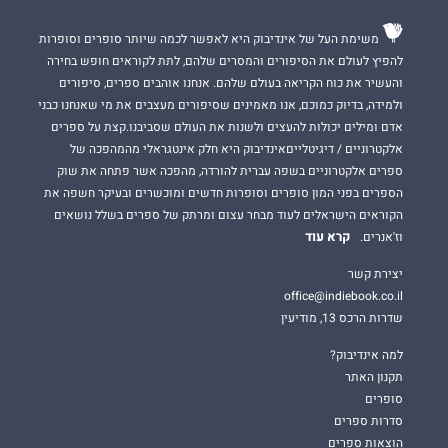
משימת העל של אינדיבוק היא לאפשר לכמה שיותר סופרים וסופרות
להפיץ לעולם את הסיפורים והמסרים שלהם, לתת לקוראים חופש בחירה
והעשיר את כוח הקריאה בעולם שלהם. אנחנו אוהבים ספרים, סיפורים
ולמידה, בדיוק כמוכם, אנו מאמינים שסיפורים מעצבים את מי שאנחנו כבני
אדם ומילים יכולות להעצים ולשנות את העולם שסביבנו.קצת על ספרים
אלקטרוניים / דיגיטלייםאינדיבוק היא חלק אינטגראלי מהמהפכה של
ספרים אלקטרוניים בשפה עברית להורדה, מהפכה אשר פתחה את שוק
הספרים בפני המון סופרים וסופרות חדשים ומוכשרים ובעיקר חשפה את
הקוראים הישראלים לעוד מבחר עצום ומרתק של ספרים בשלל נושאים
קרא עוד
וז'אנרים.
יצירת קשר
office@indiebook.co.il
שדרות הרכס 13, מודיעין
למה אינדיבוק?
תקנון האתר
סופרים
סדרות ספרים
הוצאות ספרים