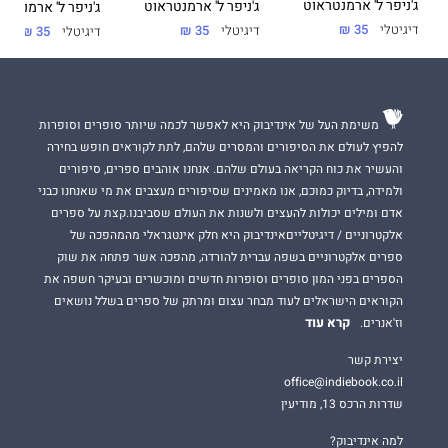
ג'ניפר ל' ארמנטראוט
ג'ניפר ל' ארמנטראוט
ג'ניפר ל' ארמנטרא
דיגיטלי
35 ₪
דיגיטלי
35 ₪
דיגיטלי
35 ₪
משימת העל של אינדיבוק היא לאפשר לכמה שיותר סופרים וסופרות
להפיץ לעולם את הסיפורים והמסרים שלהם, לתת לקוראים חופש בחירה
והעשיר את כוח הקריאה בעולם שלהם. אנחנו אוהבים ספרים, סיפורים
ולמידה, בדיוק כמוכם, אנו מאמינים שסיפורים מעצבים את מי שאנחנו כבני
אדם ומילים יכולות להעצים ולשנות את העולם שסביבנו.קצת על ספרים
אלקטרוניים / דיגיטלייםאינדיבוק היא חלק אינטגראלי מהמהפכה של
ספרים אלקטרוניים בשפה עברית להורדה, מהפכה אשר פתחה את שוק
הספרים בפני המון סופרים וסופרות חדשים ומוכשרים ובעיקר חשפה את
הקוראים הישראלים לעוד מבחר עצום ומרתק של ספרים בשלל נושאים
קרא עוד
וז'אנרים.
יצירת קשר
office@indiebook.co.il
שדרות הרכס 13, מודיעין
למה אינדיבוק?