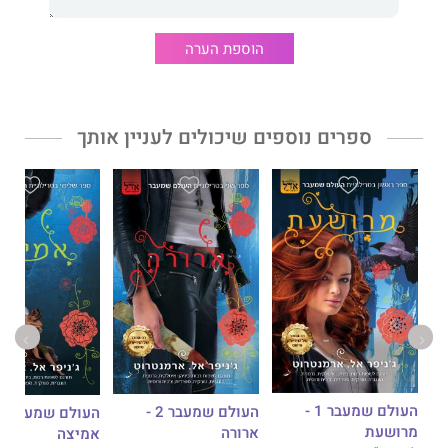
אבן האופאל מאת ג׳ניפר ל. ארמנטראוט הוא הספר השלישי בסדרת
אנשי האור.
הוספת הערה
קדמו לו
פגיון הבזלת,
ו
אבן שוהם.
זו סדרת פנטזיה שבה הכול מפתיע
ושום דבר אינו כפי שהוא נראה לעין. הסדרה כיכבה ברשימות
רבי־המכר של ה׳ניו יורק טיימס׳ ו׳יו־אס־איי טודיי׳.
ספרים נוספים שיכולים לעניין אותך
הביקורות משבחות:
״מכל הספרים בסדרה, הספר הזה הוא האינטנסיבי ביותר. כשתקראו
אותו תחוו את כל הרגשות: כעס, הפתעה, אימה, עצב ואהבה.״
״אלוהים אדירים, אין לי מילים. אני חסרת נשימה. חשבתי ש
פגיון
הבזלת
מדהים, אמרתי ש
אבן
שוהם
פנומנלי, אבל
אבן האופאל
פשוט אֶפִּי.״
גודרידס
העולם שמעבר 1 -
העולם שמעבר 2 -
מרושעת
ארורה
אמיצה