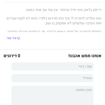
דיימון בלאק הוא יחיד ומיוחד. אין עוד אף אחד כמוהו.
הוא החליט להוכיח לי איך הוא מרגיש כלפיי, והוא לא לוקח שבויים.
זאת הסיבה שלעולם לא אפקפק בו שוב.
הצלחנו להתגבר על חוסר האמון ההדדי, אך בו־זמנית איבדנו שליטה
על הניצוצות בינינו.
קרא/י עוד..
אחרי כל מה שעברנו יחד, השתניתי. אני לא אותה קייטי שהייתי פעם.
היכולות שלי, שרק הולכות ומתגברות, מפחידות אפילו אותי ואני עדיין
לא בטוחה מה המשמעויות של כל מה שמתרחש סביבנו. מסכת
אנחנו ממש אהבנו!
0 דירוגים
השקרים והסודות מסתבכת, מותו של חבר קרוב עדיין מהדהד ואנחנו
מתמודדים מול ארגון סודי שמענה בני אדם שעברו שינוי גנטי.
אפילו דיימון אינו יכול להגן על המשפחה שלו מהסכנה הכרוכה
בניסיון להציל את היקרים להם מכל.
כשחברים יתגלו כאויבים הגרועים ביותר, לא נוכל להרשות לעצמנו
להיכנע, גם אם התוצאה תרסק את עולמנו לנצח.
יחד אנחנו חזקים יותר ו...
הם
יודעים את זה.