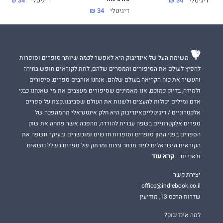
דיגיטלי
34 ₪
דיגיטלי
34 ₪
דיגיטלי
34 ₪
משימת העל של אינדיבוק היא לאפשר לכמה שיותר סופרים וסופרות
להפיץ לעולם את הסיפורים והמסרים שלהם, לתת לקוראים חופש בחירה
והעשיר את כוח הקריאה בעולם שלהם. אנחנו אוהבים ספרים, סיפורים
ולמידה, בדיוק כמוכם, אנו מאמינים שסיפורים מעצבים את מי שאנחנו כבני
אדם ומילים יכולות להעצים ולשנות את העולם שסביבנו.קצת על ספרים
אלקטרוניים / דיגיטלייםאינדיבוק היא חלק אינטגראלי מהמהפכה של
ספרים אלקטרוניים בשפה עברית להורדה, מהפכה אשר פתחה את שוק
הספרים בפני המון סופרים וסופרות חדשים ומוכשרים ובעיקר חשפה את
הקוראים הישראלים לעוד מבחר עצום ומרתק של ספרים בשלל נושאים
קרא עוד
וז'אנרים.
יצירת קשר
office@indiebook.co.il
שדרות הרכס 13, מודיעין
למה אינדיבוק?