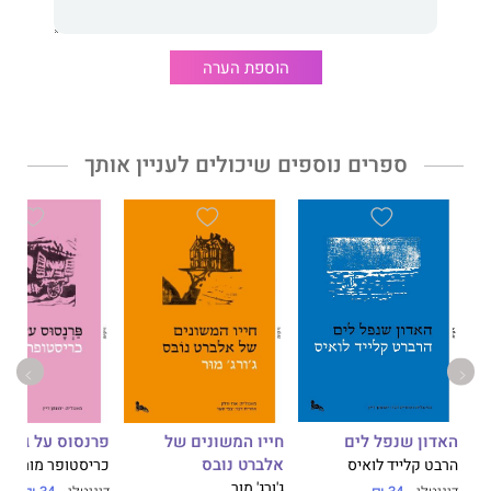
דבר עורכת האתר:
הוספת הערה
פנינה אמיתית שאוצרת בתוכה הזדמנות להתוודע לחיים אחרים.
כתיבה קולחת, מרתקת ומעשירה.
ספרים נוספים שיכולים לעניין אותך
האדון שנפל לים
חייו המשונים של
פרנסוס על גלגל
אלברט נובס
הרבט קלייד לואיס
כריסטופר מורלי
ג'ורג' מור