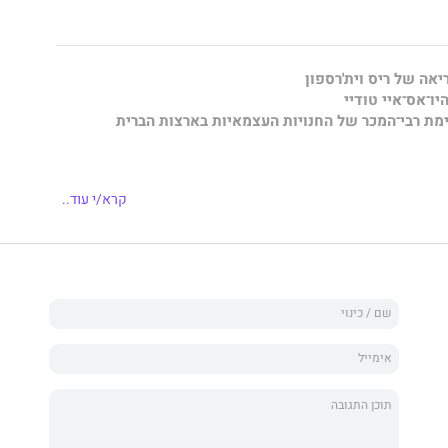
יאה של ריס וית'רספון
יו־אס־איי טודיי
מת רבי־המכר של החנויות העצמאיות בארצות הברית
ופת מסתורין ורומנטיקה
קרא/י עוד..
למה מכובדת שחלומה להפוך לרופאה מנתחת גובר על רצונה
ף גופות שמנסה לשרוד בעיר שבה קל מדי למות.
זה במפגש אקראי ליד אגודת האנטומיסטים של אדינבורו, הייזל
יבות. אבל לאחר שמגרשים אותה מהרצאותיו של המנתח הנודע
פני שנולדה למין הלא נכון, היא מבינה שהבחור המסתורי
יל הרבה יותר משחשבה.
הסכמה עם ד"ר ביצ'האם: אם תצליח לעבור את בחינת הרפואה
'האם יאפשר לה להמשיך בקריירה רפואית. אלא שללא שיעורים
וד לא יספיקו – היא תזדקק גם לפרקטיקה שבניתוח גופות,
חקור וללמוד.
 היא פגשה מישהו שמוציא אותן מהקבר למחייתו.