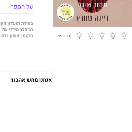
על הספר
בחירת מועדון הקר
רב־מכר מיידי של ה
מקום ראשון ברשי
0 דירוגים
מעשייה גותית אפ
הייזל סינֶט היא ע
להתחתן.
ג'ק קארר הוא חוט
אנחנו ממש אהבנו!
כשהם נתקלים זה ב
לא מייחסת לכך חש
ד"ר ביצ'האם, רק מ
שפגשה עשוי להוע
כי הייזל הגיעה ל
בכוחות עצמה, ביצ
מעשיים, ספרי הלימ
שבאמצעותן תוכל ל
ולמזלה, או שלא...