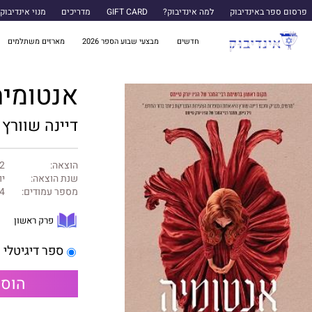
פרסום ספר באינדיבוק
למה אינדיבוק?
GIFT CARD
מדריכים
מנוי אינדיבוק
חדשים
מבצעי שבוע הספר 2026
מארזים משתלמים
אנטומיה
דיינה שוורץ
הוצאה:
22 א
שנת הוצאה:
יוני
מספר עמודים:
4
פרק ראשון
ספר דיגיטלי
הוספ