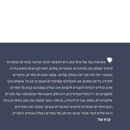
לג'ק יש בעיות מש
בפרנסתו, חבריו נ
אלפים לפני כמה ש
עד שמגיעה הייזל.
כעת הייזל וג'ק פו
מסומנים, אלא בלב
***
אנטומיה סיפור א
מערבולות של תככי
מגדל השן ועד למ
משימת העל של אינדיבוק היא לאפשר לכמה שיותר סופרים וסופרות
להפיץ לעולם את הסיפורים והמסרים שלהם, לתת לקוראים חופש בחירה
דיינה שוורץ
היא ע
והעשיר את כוח הקריאה בעולם שלהם. אנחנו אוהבים ספרים, סיפורים
אנרטיינמט וויקלי וכי
ולמידה, בדיוק כמוכם, אנו מאמינים שסיפורים מעצבים את מי שאנחנו כבני
מקום ראשון מיידי
אדם ומילים יכולות להעצים ולשנות את העולם שסביבנו.קצת על ספרים
"מרשים, מבריק וחכ
אלקטרוניים / דיגיטלייםאינדיבוק היא חלק אינטגראלי מהמהפכה של ספרים
בדור החדש."
אלקטרוניים בשפה עברית להורדה, מהפכה אשר פתחה את שוק הספרים בפני
- ניל גיימן, מחבר
המון סופרים וסופרות חדשים ומוכשרים ובעיקר חשפה את הקוראים
הישראלים לעוד מבחר עצום ומרתק של ספרים בשלל נושאים וז'אנרים.
קרא עוד