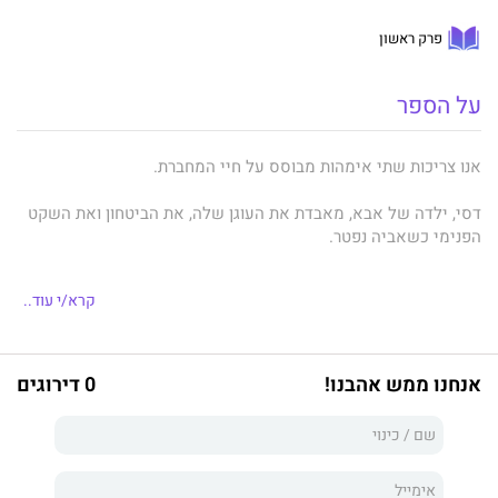
פרק ראשון
על הספר
אנו צריכות שתי אימהות מבוסס על חיי המחברת.
דסי, ילדה של אבא, מאבדת את העוגן שלה, את הביטחון ואת השקט
הפנימי כשאביה נפטר.
דסי מתבגרת כנערה מופנמת שעולמה התערער.
קרא/י עוד..
במהלך שירותה הצבאי היא פוגשת במי שיהיה החבר הראשון שלה,
אך כעבור שלוש שנים החברות נקטעת באופן פתאומי, ודסי ניצבת
בפני מציאות רגשית מורכבת וקשה. סיפורה האישי נע על פני השנים,
אנחנו ממש אהבנו!
0 דירוגים
ולצד ההיכרות עם דסי, מתוודע הקורא לאורחות חיים, לאירועים
רבי-משמעות המתחוללים בארץ ולשינויים טכנולוגיים מהפכניים.
הסיפור צולל למערכת הזוגיות של דסי עם בעלה ולהתפתחות חיי
משפחתה. העלילה דרמטית, אך כתובה מתוך נגיעה אנושית, מפוקחת