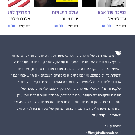
נסיכה של אבא
עולם הישויות
המדריך למשתמ
עדי ליניאל
יורם שחר
אלכס מילמן
דיגיטלי
30 ₪
דיגיטלי
30 ₪
דיגיטלי
30 ₪
משימת העל של אינדיבוק היא לאפשר לכמה שיותר סופרים וסופרות
להפיץ לעולם את הסיפורים והמסרים שלהם, לתת לקוראים חופש בחירה
והעשיר את כוח הקריאה בעולם שלהם. אנחנו אוהבים ספרים, סיפורים
ולמידה, בדיוק כמוכם, אנו מאמינים שסיפורים מעצבים את מי שאנחנו כבני
אדם ומילים יכולות להעצים ולשנות את העולם שסביבנו.קצת על ספרים
אלקטרוניים / דיגיטלייםאינדיבוק היא חלק אינטגראלי מהמהפכה של
ספרים אלקטרוניים בשפה עברית להורדה, מהפכה אשר פתחה את שוק
הספרים בפני המון סופרים וסופרות חדשים ומוכשרים ובעיקר חשפה את
הקוראים הישראלים לעוד מבחר עצום ומרתק של ספרים בשלל נושאים
קרא עוד
וז'אנרים.
יצירת קשר
office@indiebook.co.il