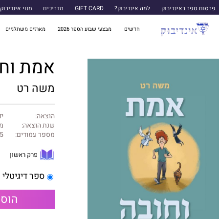
פרסום ספר באינדיבוק
למה אינדיבוק?
GIFT CARD
מדריכים
מנוי אינדיבוק
חדשים
מבצעי שבוע הספר 2026
מארזים משתלמים
אמת וח
משה רט
הוצאה:
יד
שנת הוצאה:
מאי
מספר עמודים:
5
פרק ראשון
ספר דיגיטלי
הוספ