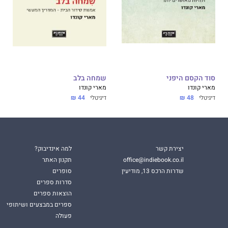
סוד הקסם היפני
שמחה בלב
מארי קונדו
מארי קונדו
דיגיטלי
48 ₪
דיגיטלי
44 ₪
יצירת קשר
למה אינדיבוק?
office@indiebook.co.il
תקנון האתר
שדרות הרכס 13, מודיעין
סופרים
סדרות ספרים
הוצאות ספרים
ספרים במבצעים ושיתופי
פעולה