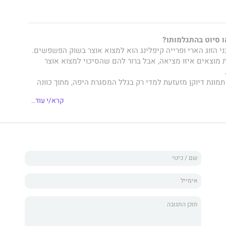
 סיוט בהתגלמותו?
י הזוג הארי ופרייה קיפלינג הוא למצוא אוצר בשוק הפשפשים.
מוצאים איזו מציאה, אבל ברור להם שהסיכוי למצוא אוצר
תמונת דיוקן מזעזעת למדי רק בגלל המסגרת היפה, מתוך כוונה
לשמור את המסגרת. לגמרי במקרה הם מגלים שמתחת לדיוקן
קרא/י עוד..
 נוף מרהיב.
זו יצירת מופת אבודה של אמן מהולל מהמאה השמונה־עשרה?
להגיע למיליונים.
שוכנע שהיצירה הזאת אותנטית, והוא אינו בוחל באמצעים כדי
גרייס מוצא את עצמו שקוע בעולם בלתי מוכר לו - עולם האמנות.
ה נראה מכובד - עיסוק של ג'נטלמנים, אבל מהר מאוד מתברר לו
רוחשים יצרים עזים, תאוות בצע, מרמה ואלימות.
ם לגלות שחלומם הגדול הופך לסיוט.
אמנות או למות הוא הספר ה־ 18 בסדרת המותחנים רבי־המכר, המלווה את רב־פקד
ייו המקצועיים והפרטיים.