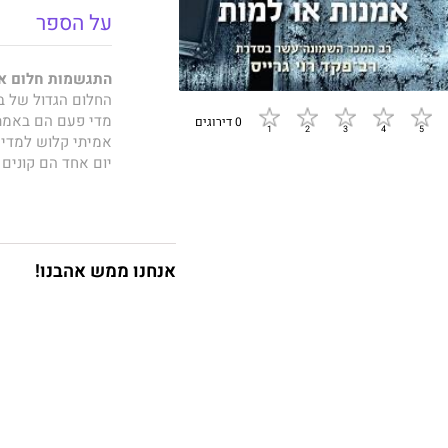
על הספר
התגשמות חלום או
החלום הגדול של בנ
מדי פעם הם באמת 
0 דירוגים
אמיתי קלוש למדי.
יום אחד הם קונים 
לזרוק את הציור ו
המכוער מסתתר ציור
האם יכול להיות ש
אם כן, שוויה עשוי 
אספן אמנות אחד מ
אנחנו ממש אהבנו!
להשיג אותה.
רב־פקד בילוש רוי 
כלפי חוץ התחום הז
שמתחת לציפוי הדק 
הארי ופרייה עתידי
בילוש רוי גרייס בח