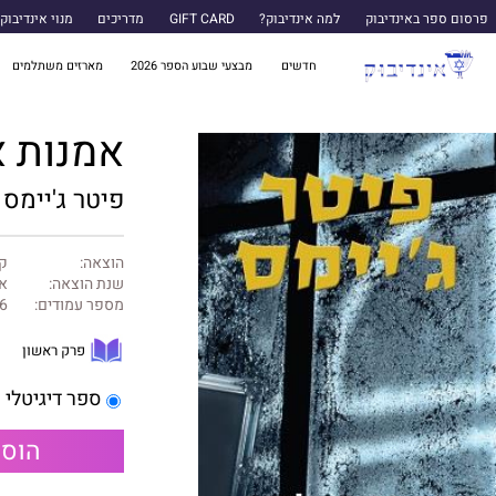
פרסום ספר באינדיבוק
למה אינדיבוק?
GIFT CARD
מדריכים
מנוי אינדיבוק
חדשים
מבצעי שבוע הספר 2026
מארזים משתלמים
אמנות א
פיטר ג'יימס
הוצאה:
קו
שנת הוצאה:
אפ
מספר עמודים:
6
פרק ראשון
ספר דיגיטלי
הוספ