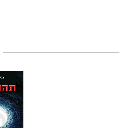
שפות וזיכו אותו ב
ולטלוויזיה. באחרו
סים.