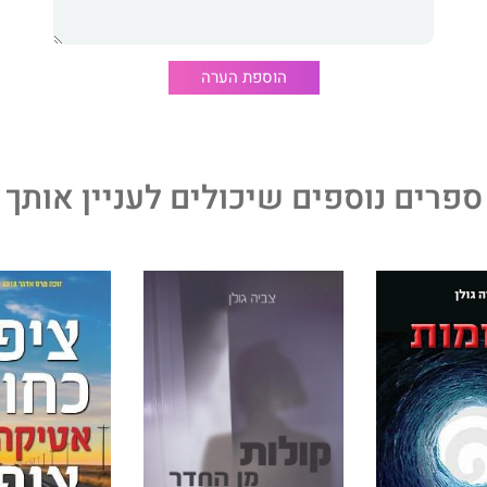
* * *
פיטר ג'יימס הוא אחד מסופרי המתח המצליחים ביותר בעולם. ספריו תורגמו ל־ 37
עשרות רבות של פרסים. רבים מספריו עובדו לקולנוע, לתיאטרון
הוספת הערה
נה החל שידורה של סדרת מתח חדשה בשם גרייס בכיכובו של ג'ון
ספרים נוספים שיכולים לעניין אותך