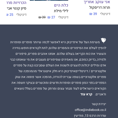
אני עוקב אחריך
הכרויות מרחוק
כלת הים
"חדשני... תערובת מוזרה של מלנכוליה, חוסר ציות למרות ורומנטיקה."
תרזה דריסקול
סיון קנטי אביטן
לילי מילת
דיגיטלי
39 ₪
דיגיטלי
25 ₪
סירקוס
דיגיטלי
27 ₪
39 ₪
דבר עורכת האתר:
משימת העל של אינדיבוק היא לאפשר לכמה שיותר סופרים וסופרות
מעורר מחשבה ומותיר רושם עז.
להפיץ לעולם את הסיפורים והמסרים שלהם, לתת לקוראים חופש בחירה
דמות "מלאכותית" מורכבת, מרתקת ומעוררת פליאה.
והעשיר את כוח הקריאה בעולם שלהם. אנחנו אוהבים ספרים, סיפורים
ולמידה, בדיוק כמוכם, אנו מאמינים שסיפורים מעצבים את מי שאנחנו כבני
אדם ומילים יכולות להעצים ולשנות את העולם שסביבנו.קצת על ספרים
אלקטרוניים / דיגיטלייםאינדיבוק היא חלק אינטגראלי מהמהפכה של
ספרים אלקטרוניים בשפה עברית להורדה, מהפכה אשר פתחה את שוק
הספרים בפני המון סופרים וסופרות חדשים ומוכשרים ובעיקר חשפה את
הקוראים הישראלים לעוד מבחר עצום ומרתק של ספרים בשלל נושאים
קרא עוד
וז'אנרים.
יצירת קשר
office@indiebook.co.il
שדרות הרכס 13, מודיעין