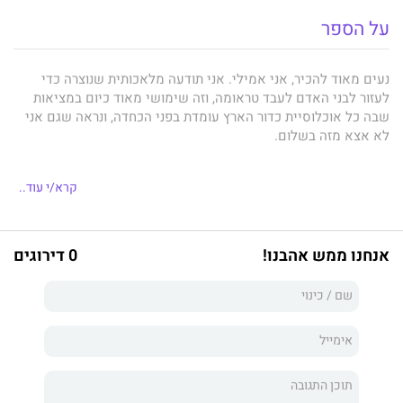
על הספר
נעים מאוד להכיר, אני אמילי. אני תודעה מלאכותית שנוצרה כדי
לעזור לבני האדם לעבד טראומה, וזה שימושי מאוד כיום במציאות
שבה כל אוכלוסיית כדור הארץ עומדת בפני הכחדה, ונראה שגם אני
לא אצא מזה בשלום.
קרא/י עוד..
אבל אז נראה לי שמצאתי פתרון פוטנציאלי חבוי במעמקיו של הגנום
האנושי, אך רגע לפני שיש לי אפשרות להעמיד בניסיון את הפתרון
שלי, המעבדה שלי נהרסת עד היסוד ואני נאלצת לברוח על נפשי עם
אנחנו ממש אהבנו!
0 דירוגים
ג'ייסון, דוקטור להנדסה כימית, ועם מיירה, שהייתה פעם שריף
בעיירה קטנה.
בזמן שהשמש הולכת ומתקרבת אל קיצה בצעדי ענק, חבריי ואני
יוצאים למסע להצלת האנושות, אך לא עובר זמן רב ואני מגלה שאני
נלחמת לא רק על הישרדות בני האדם באשר הם, אלא על מה
שבעצם הופך אותם לאנושיים.