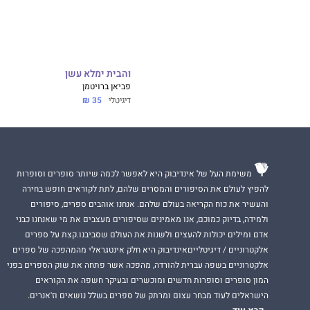
והבית ימלא עשן
נעים מאוד, אני
אפ
פביאן ברויטמן
מגדלים את אביתר (13) ואלה (10
דיגיטלי
35 ₪
לפני 13 שנים מצאתי את עצמי אמא צעירה שמרגישה אבודה מול העולם.
כשהלכתי לעבודה ש
יצאתי מוקדם, הרג
בשום מקום לא הרג
התגובות שלי לאבית
משימת העל של אינדיבוק היא לאפשר לכמה שיותר סופרים וסופרות
ואומרת ששמעתי כי
להפיץ לעולם את הסיפורים והמסרים שלהם, לתת לקוראים חופש בחירה
והעשיר את כוח הקריאה בעולם שלהם. אנחנו אוהבים ספרים, סיפורים
מצאתי את עצמי ר
ולמידה, בדיוק כמוכם, אנו מאמינים שסיפורים מעצבים את מי שאנחנו כבני
אדם ומילים יכולות להעצים ולשנות את העולם שסביבנו.קצת על ספרים
במקום להתייאש מה
אלקטרוניים / דיגיטלייםאינדיבוק היא חלק אינטגראלי מהמהפכה של ספרים
ייעוץ משפחתי, פסיכ
אלקטרוניים בשפה עברית להורדה, מהפכה אשר פתחה את שוק הספרים בפני
הקמתי את בית הספ
המון סופרים וסופרות חדשים ומוכשרים ובעיקר חשפה את הקוראים
הישראלים לעוד מבחר עצום ומרתק של ספרים בשלל נושאים וז'אנרים.
מאז ובעשר השנים 