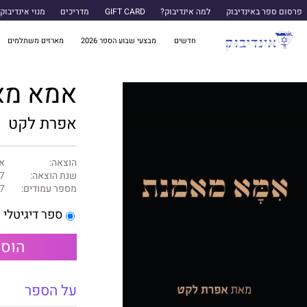
פרסום ספר באינדיבוק
למה אינדיבוק?
GIFT CARD
מדריכים
מנוי אינדיבוק
חדשים
מבצעי שבוע הספר 2026
מארזים משתלמים
אמא מא
אפרת לקט
הוצאה:
א
שנת הוצאה:
7
מספר עמודים:
7
ספר דיגיטלי
הוספ
על הספר