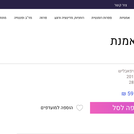
צור קשר
אמנויות
ספרות רומנטית
רוחניות, מדיטציה ורוגע
פרוזה
מד"ב ופנטזיה
מתח 
מנת
יפאבליש
201
28
59 ₪
ה לסל
הוספה למועדפים