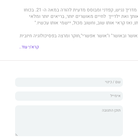
"אפרת לקט חיברה מדריך נגיש, קפדני ומבוסס מדעית להורה במאה ה- 21. בכוחו
תך ואת ילדייך לחיים מאושרים יותר, בריאים יותר ומלאי
, ואז קראי אותו שוב, וחשוב מכול, יישמי אותו עכשיו."
ושר ובאושר" ו"אושר אפשרי",חוקר ומרצה בפסיכולוגיה חיובית
ם.
קרא/י עוד..
ת
מכיל 291 עמודים בהם:
 הכלים המאפשר לאימהות (ואבות) לנתב כל חוויה של הילדים,
 אותם את המיומנויות והכישורים החשובים ביותר עבורם להיות
חיות היטב בעידן הנוכחי שבו אנו חיים.
יים, הכנסתי לתוך הספר את האהבה הגדולה שלי לאימהות
ם שאני פוגשת דרכן,