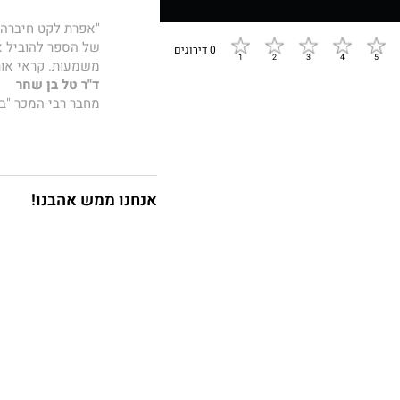
של הספר להוביל או
0 דירוגים
משמעות. קראי אותו
ד"ר טל בן שחר
מחבר רבי-המכר "בא
בכל רחבי העול
הספר
אמא מאמנ
אנחנו ממש אהבנו!
10 עקרונות
4 בסיסים
7 הזדמנויות
שמרכיבים את ארגז
בכל יום, כדי ללמד
מאושרים, להצליח ל
לצד הכלים היישומ
שאני פוגשת ולילדי