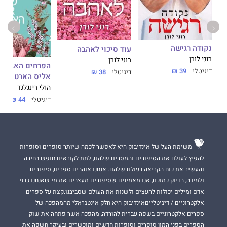
נקודה רגישה
עוד סיכוי לאהבה
רוני לורן
רוני לורן
הפרחים האבודי
דיגיטלי
39 ₪
דיגיטלי
38 ₪
אליס הארט
הולי רינגלנד
דיגיטלי
44 ₪
משימת העל של אינדיבוק היא לאפשר לכמה שיותר סופרים וסופרות
להפיץ לעולם את הסיפורים והמסרים שלהם, לתת לקוראים חופש בחירה
והעשיר את כוח הקריאה בעולם שלהם. אנחנו אוהבים ספרים, סיפורים
ולמידה, בדיוק כמוכם, אנו מאמינים שסיפורים מעצבים את מי שאנחנו כבני
אדם ומילים יכולות להעצים ולשנות את העולם שסביבנו.קצת על ספרים
אלקטרוניים / דיגיטלייםאינדיבוק היא חלק אינטגראלי מהמהפכה של
ספרים אלקטרוניים בשפה עברית להורדה, מהפכה אשר פתחה את שוק
הספרים בפני המון סופרים וסופרות חדשים ומוכשרים ובעיקר חשפה את