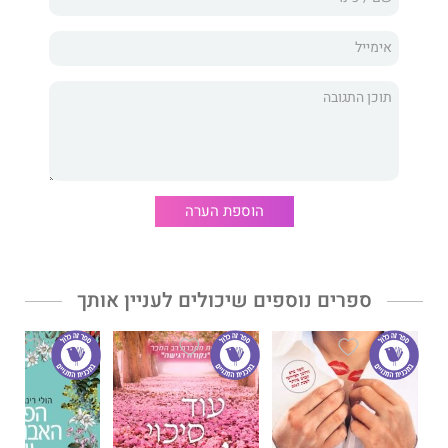
הבור שנפער יסרב להתמלא, עד שברגע אחד מהוסס ינסה פיטר
לאתר את קייט. הפנייה שלו אליה מבולבלת מאוד. האם תסכים
לראות אותו?
אם תשאל שוב
מאת
מרי בת' קין
הוא רומן אנושי, חכם ומרגש
בעדינותו, הבוחן את הנימים הדקות שמהן עשויה האהבה: למשפחה,
לבן הזוג, לילדים.
הוספת הערה
אם תשאל שוב
היה לרב מכר גדול בארצות הברית, נבחר לאחד
הספרים הטובים של השנה בשורה של עיתונים ומגזינים וזכה לשבחי
הביקורת.
ספרים נוספים שיכולים לעניין אותך