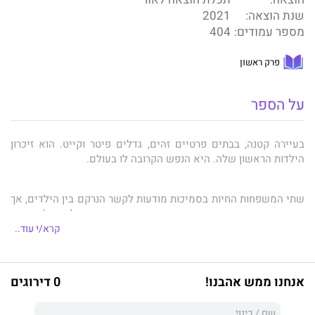
הוצאה:
תכלת הוצאה לאור
שנת הוצאה:
2021
מספר עמודים:
404
פרק ראשון
על הספר
בעיירה קטנה, בבתים פרטיים זהים, גדלים פיטר וקייט. הוא זיכרון
הילדות הראשון שלה. היא הנפש הקרובה לו בעולם.
שתי המשפחות החיות בסמיכות מודעות לקשר הנרקם בין הילדים, אך
אינן משערות מה עומקו. זוהי אמריקה הפרברית של תחילת שנות
השמונים. הרחובות שקטים, הדאגות קטנות.
קרא/י עוד..
רגע אחד של טירוף, ורגע נוסף של חוסר מזל, יפרידו פיזית בין
אנחנו ממש אהבנו!
0 דירוגים
המשפחות אך יקשרו את גורלן מכאן והלאה. הילדים ייקרעו זה מזה,
משפחה אחת תיהרס, משפחה שנייה תפרפר שנים.