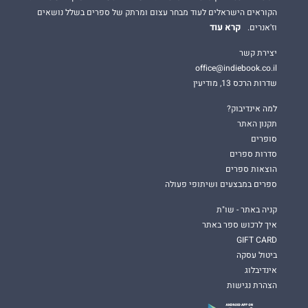
הקוראים הישראלים לעוד מבחר עצום ומרתק של ספרים בשלל נושאים
קרא עוד
וז'אנרים.
יצירת קשר
office@indiebook.co.il
שדרות הרכס 13, מודיעין
למה אינדיבוק?
תקנון האתר
סופרים
סדרות ספרים
הוצאות ספרים
ספרים במבצעים ושיתופי פעולה
קניה באתר - שו"ת
איך לרכוש ספר באתר
GIFT CARD
ביטול עסקה
אינדיבלוג
הצהרת נגישות