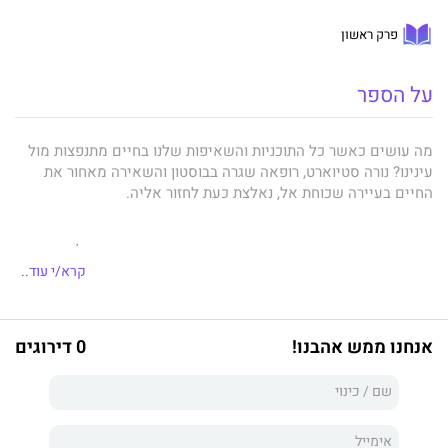
פרק ראשון
על הספר
מה עושים כאשר כל התוכניות והשאיפות שלנו בחיים מתנפצות מול
עינינו? נורה סטיוארט, רופאה שגרה בבוסטון והשאירה מאחור את
החיים בעיירה שכוחת אל, נאלצת כעת לחזור אליה.
תאונת דרכים קשה שעברה והקשר המתפורר עם בן הזוג שלה
מכריחים אותה לקחת פסק זמן להתאוששות.
קרא/י עוד..
אך העיירה שבה גדלה כבר אינה הבית שלה, והמקום רק מזכיר לה את
כל הסיבות שבגללן ברחה לעיר הגדולה.
אנחנו ממש אהבנו!
0 דירוגים
את פניה מקבלת אימה, אישה לא פשוטה שגם היא צריכה להתמודד
עם קשיים משלה.
אביה של נורה נעלם, אחותה הפרועה של נורה יושבת בכלא והותירה