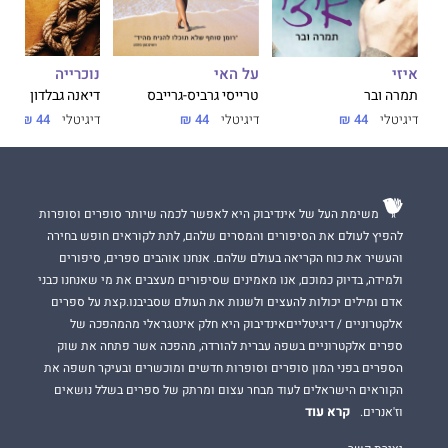
על האי
נוכרייה
איזי
טרייסי גרביס-גרייבס
דיאנה גבלדון
תמרה ובר
דיגיטלי
44 ₪
דיגיטלי
44 ₪
דיגיטלי
44 ₪
משימת העל של אינדיבוק היא לאפשר לכמה שיותר סופרים וסופרות
להפיץ לעולם את הסיפורים והמסרים שלהם, לתת לקוראים חופש בחירה
והעשיר את כוח הקריאה בעולם שלהם. אנחנו אוהבים ספרים, סיפורים
ולמידה, בדיוק כמוכם, אנו מאמינים שסיפורים מעצבים את מי שאנחנו כבני
אדם ומילים יכולות להעצים ולשנות את העולם שסביבנו.קצת על ספרים
אלקטרוניים / דיגיטלייםאינדיבוק היא חלק אינטגראלי מהמהפכה של
ספרים אלקטרוניים בשפה עברית להורדה, מהפכה אשר פתחה את שוק
הספרים בפני המון סופרים וסופרות חדשים ומוכשרים ובעיקר חשפה את
הקוראים הישראלים לעוד מבחר עצום ומרתק של ספרים בשלל נושאים
קרא עוד
וז'אנרים.