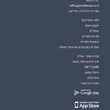
יצירת קשר
office@indiebook.co.il
שדרות הרכס 13, מודיעין
למה אינדיבוק?
תקנון האתר
סופרים
סדרות ספרים
הוצאות ספרים
ספרים במבצעים ושיתופי פעולה
קניה באתר - שו"ת
איך לרכוש ספר באתר
GIFT CARD
ביטול עסקה
אינדיבלוג
הצהרת נגישות