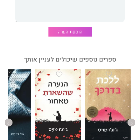
שגרתי על מערכת המשפט והחוק ועל שבריריותה, כאשר אל מול
הצדק המוחלט עומדים הורים חרדים עד מוות שיעשו הכול כדי
להחזיר את ילדיהם הביתה בריאים ושלמים.
הוספת הערה
בראד פרקס
הוא מחבר מותחנים עטור פרסים, בהם פרס נרו לספר
המתח האמריקאי הטוב ביותר, פרס לפטי לספר המתח ההומוריסטי
הטוב ביותר ופרס שיימוס לספר הבלשים הטוב ביותר.
ספרים נוספים שיכולים לעניין אותך
לפני שפנה לקריירה של סופר היה פרקס כתב של "הוושינגטון פוסט".
אל תגיד כלום
תורגם לעשרים שפות והיה לרב־מכר.