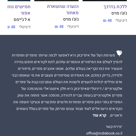
הנערה שהשארת
ללכת בדרכך
חמישים גוונים 
מאחור
אפור
ג'וג'ו מויס
ג'וג'ו מויס
א ל ג'יימס
דיגיטלי
48 ₪
דיגיטלי
48 ₪
דיגיטלי
48 ₪
משימת העל של אינדיבוק היא לאפשר לכמה שיותר סופרים וסופרות
להפיץ לעולם את הסיפורים והמסרים שלהם, לתת לקוראים חופש בחירה
והעשיר את כוח הקריאה בעולם שלהם. אנחנו אוהבים ספרים, סיפורים
ולמידה, בדיוק כמוכם, אנו מאמינים שסיפורים מעצבים את מי שאנחנו כבני
אדם ומילים יכולות להעצים ולשנות את העולם שסביבנו.קצת על ספרים
אלקטרוניים / דיגיטלייםאינדיבוק היא חלק אינטגראלי מהמהפכה של
ספרים אלקטרוניים בשפה עברית להורדה, מהפכה אשר פתחה את שוק
הספרים בפני המון סופרים וסופרות חדשים ומוכשרים ובעיקר חשפה את
הקוראים הישראלים לעוד מבחר עצום ומרתק של ספרים בשלל נושאים
קרא עוד
וז'אנרים.
יצירת קשר
office@indiebook.co.il