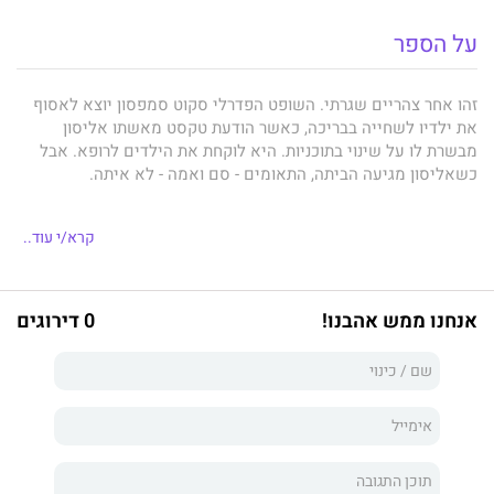
על הספר
זהו אחר צהריים שגרתי. השופט הפדרלי סקוט סמפסון יוצא לאסוף
את ילדיו לשחייה בבריכה, כאשר הודעת טקסט מאשתו אליסון
מבשרת לו על שינוי בתוכניות. היא לוקחת את הילדים לרופא. אבל
כשאליסון מגיעה הביתה, התאומים - סם ואמה - לא איתה.
קרא/י עוד..
הודעת הטקסט שקיבל השופט לא הגיעה ממנה. עד מהרה מקבל
סמפסון שיחת טלפון מהאיש שחטף את הילדים, המתרה בו שימלא
את הוראותיו כלשונן בעת דיון במשפט סמים שעומד להיערך למחרת
אנחנו ממש אהבנו!
0 דירוגים
באולם של השופט הנכבד. והחשוב מכול: אסור לו להגיד כלום, לאף
אחד, בשום מקרה. אחרת... ברגע אחד הופכים חייהם המאושרים של
השופט ואשתו לסיוט.
במותחן חזק ופורץ דרך טווה
בראד פרקס
עלילה מרתקת שמתקדמת
בקצב מטורף, עם גיבורים אמינים להפליא, ומספק לקוראים מבט לא