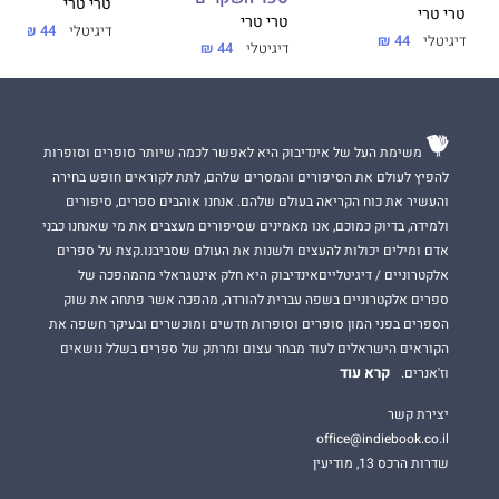
טרי טרי
טרי טרי
טרי טרי
דיגיטלי
44 ₪
דיגיטלי
44 ₪
דיגיטלי
44 ₪
משימת העל של אינדיבוק היא לאפשר לכמה שיותר סופרים וסופרות
להפיץ לעולם את הסיפורים והמסרים שלהם, לתת לקוראים חופש בחירה
והעשיר את כוח הקריאה בעולם שלהם. אנחנו אוהבים ספרים, סיפורים
ולמידה, בדיוק כמוכם, אנו מאמינים שסיפורים מעצבים את מי שאנחנו כבני
אדם ומילים יכולות להעצים ולשנות את העולם שסביבנו.קצת על ספרים
אלקטרוניים / דיגיטלייםאינדיבוק היא חלק אינטגראלי מהמהפכה של
ספרים אלקטרוניים בשפה עברית להורדה, מהפכה אשר פתחה את שוק
הספרים בפני המון סופרים וסופרות חדשים ומוכשרים ובעיקר חשפה את
הקוראים הישראלים לעוד מבחר עצום ומרתק של ספרים בשלל נושאים
קרא עוד
וז'אנרים.
יצירת קשר
office@indiebook.co.il
שדרות הרכס 13, מודיעין