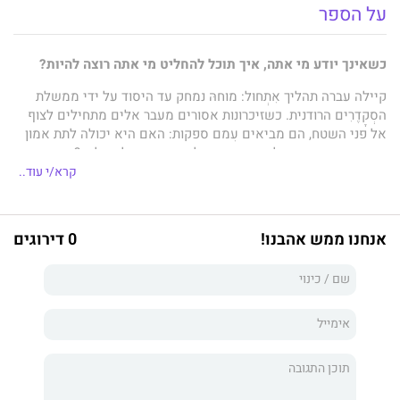
על הספר
כשאינך יודע מי אתה, איך תוכל להחליט מי אתה רוצה להיות?
קיילה עברה תהליך אִתְחוּל: מוחהּ נמחק עד היסוד על ידי ממשלת
הסְקָדֶרִים הרודנית. כשזיכרונות אסורים מעבר אלים מתחילים לצוף
אל פני השטח, הם מביאים עִמם ספקות: האם היא יכולה לתת אמון
באנשים שפּיתחה כלפיהם זיקה של אהבה, כמו למשל בן?
קרא/י עוד..
בעזרת ידידים מארגון ח"ן קיילה יורדת למחתרת על מנת להתחקות
אחר עברה ולחמוק מן השלטונות המבקשים את מותה.
אבל האמת שקיילה מבקשת נואשות מזעזעת יותר מכפי שהייתה
אנחנו ממש אהבנו!
0 דירוגים
יכולה לשער בנפשה.
את שלושת ספרי הסדרה אפשר להשיג גם במארז במחיר משתלם
במיוחד.
לחצו כאן.