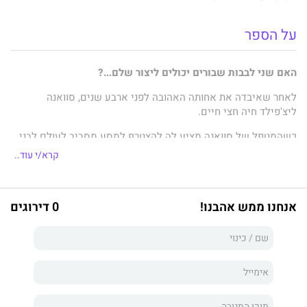
על הספר
האם שני לבבות שבורים יכולים ליצור שלם...?
לאחר שאיבדה את אחותה האהובה לפני ארבע שנים, סוואנה
ליצ'פילד חיה חצי חיים.
כשהמטפל של סוואנה מציע לה להצטרף למסע מסביב לעולם לבני
נוער אבלים, היא מסכימה ללכת ונאחזת בחוזקה ביומן שלא נקרא,
קרא/י עוד..
היומן שאחותה השאירה מאחור.
קייל וודס בן ה־17 כועס. שנה לאחר שאיבד את אחיו הגדול, חייו
התהפכו. פעם הוא היה שחקן ההוקי המבטיח ביותר בליגת הנוער,
אנחנו ממש אהבנו!
0 דירוגים
וכעת קייל כבר לא יכול היה לעלות על הקרח. כשהוריו רושמים אותו
לטיול בחו"ל, אף חלק ממנו לא רוצה לנסוע.
כשקייל וסוואנה יוצאים למסע, הם מתחילים למצוא נחמה זה בזה.
הם מתחילים לרפא חתיכה אחר חתיכה. האם זו תוכל להיות תחילתה
של אהבה שהם מעולם לא חשבו שירגישו שוב?
אלף חתיכות שבורות
הוא רומן יפהפה על אֵבל, על אהבה ועל
ידידות.