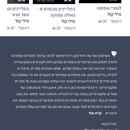
לגמרי שפוטה
התליינים מהאדס 4 -
חסד ארור
טילי קול
גאולה עמוקה
טילי קול
טילי קול
דיגיטלי
37 ₪
דיגיטלי
37 ₪
דיגיטלי
37 ₪
משימת העל של אינדיבוק היא לאפשר לכמה שיותר סופרים וסופרות
להפיץ לעולם את הסיפורים והמסרים שלהם, לתת לקוראים חופש בחירה
והעשיר את כוח הקריאה בעולם שלהם. אנחנו אוהבים ספרים, סיפורים
ולמידה, בדיוק כמוכם, אנו מאמינים שסיפורים מעצבים את מי שאנחנו כבני
אדם ומילים יכולות להעצים ולשנות את העולם שסביבנו.קצת על ספרים
אלקטרוניים / דיגיטלייםאינדיבוק היא חלק אינטגראלי מהמהפכה של
ספרים אלקטרוניים בשפה עברית להורדה, מהפכה אשר פתחה את שוק
הספרים בפני המון סופרים וסופרות חדשים ומוכשרים ובעיקר חשפה את
הקוראים הישראלים לעוד מבחר עצום ומרתק של ספרים בשלל נושאים
קרא עוד
וז'אנרים.
יצירת קשר