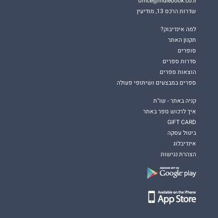
office@indiebook.co.il
שדרות הרכס 13, מודיעין
למה אינדיבוק?
תקנון האתר
סופרים
סדרות ספרים
הוצאות ספרים
ספרים במבצעים ושיתופי פעולה
קניה באתר - שו"ת
איך לרכוש ספר באתר
GIFT CARD
ביטול עסקה
אינדיבלוג
הצהרת נגישות