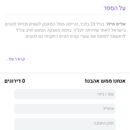
על הספר
אליס מילר
, בגיל 23 בלבד, נהייתה סמל המאבק לשוויון זכויות לנשים
בישראל לאחר עתירתה לבג“ץ. בזכות מאבקה הנחוש חויב צה“ל
לראשונה לפתוח את שערי קורס הטיס היוקרתי גם לנשים.
במסע החיים המופלא שאליס חולקת עם הקוראים מצויים כל
קרא/י עוד..
המרכיבים של סיפור מתח טוב. כזה שגורם לנו להרים את הראש
מהדף ולשאול את עצמנו שאלות עמוקות על מהות החיים. הספר נע
מישראל להודו דרך אפריקה, ארגוני ביון, הנדסת חלל, תעתועי מציאוּת
אנחנו ממש אהבנו!
0 דירוגים
ובית על גדת נהר.
ספרה הקצבי והסוחף מספק הצצה אל תוך נפש שאינה מקבלת את
החיים כמובנים מאליהם ואינה מפסיקה לשאול שאלות אישיות
וחברתיות נוקבות.