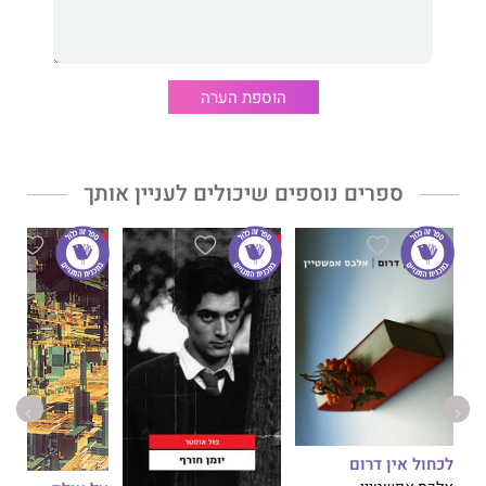
זהו סיפורה הלא ייאמן של אישה שמבחינתה השמיים אינם הגבול,
אישה שמתנהלת בעולם דרך הלב ואינה נותנת למוסכמות, לגבולות
ולמציאוּת לקלקל את החלומות שלה.
הוספת הערה
אליס מילר
, ילידת 1972, עלתה מדרום אפריקה לישראל בשנת 1978.
בעלת תואר בהנדסת אווירונאוטיקה וחלל מהטכניון. הייתה קצינה
ספרים נוספים שיכולים לעניין אותך
בחיל האוויר במשך עשר שנים, ואחריהן נסעה להימלאיה בהודו, ושם
חיה עם בעלה ושתי בנותיה. הייתה גם מראשוני הקהילה האקולוגית
ביישוב חוקוק בגליל, ששם היא מתגוררת עם משפחתה.
לכחול אין דרום