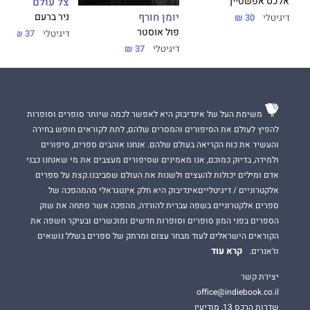
אלכס אפשטיין
צל עולם
יומן חורף
ניר ברעם
דיגיטלי
30 ₪
פול אוסטר
דיגיטלי
37 ₪
דיגיטלי
37 ₪
משימת העל של אינדיבוק היא לאפשר לכמה שיותר סופרים וסופרות
להפיץ לעולם את הסיפורים והמסרים שלהם, לתת לקוראים חופש בחירה
והעשיר את כוח הקריאה בעולם שלהם. אנחנו אוהבים ספרים, סיפורים
ולמידה, בדיוק כמוכם, אנו מאמינים שסיפורים מעצבים את מי שאנחנו כבני
אדם ומילים יכולות להעצים ולשנות את העולם שסביבנו.קצת על ספרים
אלקטרוניים / דיגיטלייםאינדיבוק היא חלק אינטגראלי מהמהפכה של
ספרים אלקטרוניים בשפה עברית להורדה, מהפכה אשר פתחה את שוק
הספרים בפני המון סופרים וסופרות חדשים ומוכשרים ובעיקר חשפה את
הקוראים הישראלים לעוד מבחר עצום ומרתק של ספרים בשלל נושאים
קרא עוד
וז'אנרים.
יצירת קשר
office@indiebook.co.il
שדרות הרכס 13, מודיעין