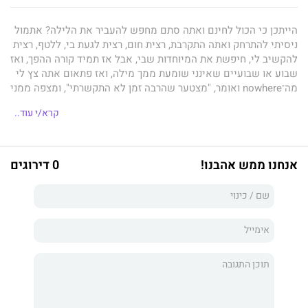
הייתכן כי הכול לחינם ואתה סתם מחפש להעביר את הלילה? אתמול
ניסיתי להתרחק ואתה התקרבת, רצית חום, רצית לגעת בי, ללטף, רצית
להקשיב לי, חיפשת את המיוחדות שבי, אבל אז תמיד קורה ההפך, ואז
שבוע או שבועיים שאינני שומעת ממך מילה, ואז פתאום אתה צץ לי
מה־nowhere ואומר, "מצטער שהרבה זמן לא התקשרתי", ומצפה ממני
שאסלח וששוב ארעיף עליך חום ואהבה שבוודאי חסרים לך מהאימא
קרא/י עוד..
שלך.
גם אני הייתי אצל מתקשרות. גם אני ביקרתי אצל רבנים. השתטחתי
בקברי צדיקים. רקמתי כישופים. פתחתי בקלפים. קראתי, השתתפתי
אנחנו ממש אהבנו!
0 דירוגים
בסדנאות, התאמנתי, עשיתי מדיטציות, שלושים שנה...
ועדיין אוחזת
בתקווה שהוא אוהב אותי!
כרמי הרשקוביץ היא אם חד־הורית המגדלת בן עם בעיית תקשורת.
היא מנחת מעגלי שירה, זמרת, מטפלת בגמילה מהתמכרויות, כרמי
מנהלת את קהילת "עזרה ראשונה ללב" בפייסבוק, יזמית מעגלי
בכיבוק, מלווה מייעצת ותומכת בנשים שבורות לב.
זהו ספר הביכורים שלה.