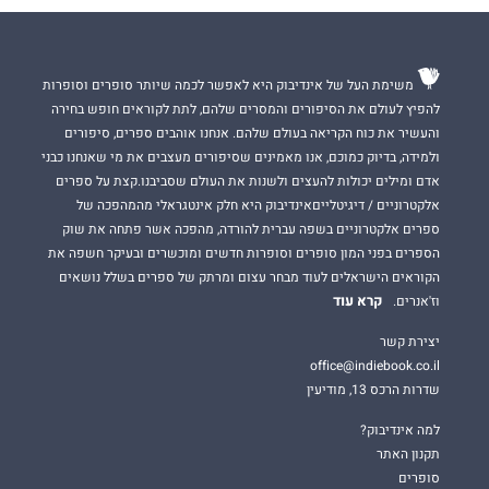
משימת העל של אינדיבוק היא לאפשר לכמה שיותר סופרים וסופרות
להפיץ לעולם את הסיפורים והמסרים שלהם, לתת לקוראים חופש בחירה
והעשיר את כוח הקריאה בעולם שלהם. אנחנו אוהבים ספרים, סיפורים
ולמידה, בדיוק כמוכם, אנו מאמינים שסיפורים מעצבים את מי שאנחנו כבני
אדם ומילים יכולות להעצים ולשנות את העולם שסביבנו.קצת על ספרים
אלקטרוניים / דיגיטלייםאינדיבוק היא חלק אינטגראלי מהמהפכה של
ספרים אלקטרוניים בשפה עברית להורדה, מהפכה אשר פתחה את שוק
הספרים בפני המון סופרים וסופרות חדשים ומוכשרים ובעיקר חשפה את
הקוראים הישראלים לעוד מבחר עצום ומרתק של ספרים בשלל נושאים
קרא עוד
וז'אנרים.
יצירת קשר
office@indiebook.co.il
שדרות הרכס 13, מודיעין
למה אינדיבוק?
תקנון האתר
סופרים