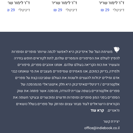
ד"ר לימור שריר
ד"ר לימור שריר
ד"ר לימור שריר
דיגיטלי
29 ₪
דיגיטלי
29 ₪
דיגיטלי
29 ₪
משימת העל של אינדיבוק היא לאפשר לכמה שיותר סופרים וסופרות
להפיץ לעולם את הסיפורים והמסרים שלהם, לתת לקוראים חופש בחירה
והעשיר את כוח הקריאה בעולם שלהם. אנחנו אוהבים ספרים, סיפורים
ולמידה, בדיוק כמוכם, אנו מאמינים שסיפורים מעצבים את מי שאנחנו כבני
אדם ומילים יכולות להעצים ולשנות את העולם שסביבנו.קצת על ספרים
אלקטרוניים / דיגיטלייםאינדיבוק היא חלק אינטגראלי מהמהפכה של
ספרים אלקטרוניים בשפה עברית להורדה, מהפכה אשר פתחה את שוק
הספרים בפני המון סופרים וסופרות חדשים ומוכשרים ובעיקר חשפה את
הקוראים הישראלים לעוד מבחר עצום ומרתק של ספרים בשלל נושאים
קרא עוד
וז'אנרים.
יצירת קשר
office@indiebook.co.il