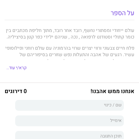
על הספר
עולם ייחודי ומסתורי נחשף, רובד אחר רובד, מתוך חליפת מכתבים בין
כומר קתולי וסטודנט לרפואה , נכה , שניהם ילידי כפר קטן בסיציליה.
פלח חיים צבעוני ורווי יצרים שרוי בהרמוניה עם עולם רוחני ופילוסופי
עשיר. רגעים של אהבה והתעלות נפש שזורים בסיפוריהם של
הגיבורים, לצד הרהורים על האדם ואלוהים, על אמונה ואפיקורסות ,
וכל אלה מתמזגים בהווי החיים הסיציליאני.
קרא/י עוד..
וינצנצ'ו, הכומר של הפרובינציה משמש פטרונו הרוחני של ג'וזפה,
משחר ילדותו, ובמשך ההתכתבות ביניהם מתגלים מאוויים וסודות.
אנחנו ממש אהבנו!
0 דירוגים
מתברר שיש הרבה מהמשותף בין הסטודנט האתיאיסט לכומר
המאמין. אין צדיקים גמורים בעולם, בכל צדיק חבוי גם חוטא. לעתים
דווקא לחטא יש טעם גן עדן...