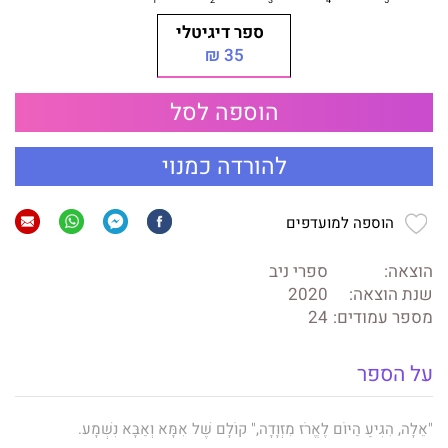
ספר דיגיטלי
35 ₪
הוספה לסל
להורדה כמנוי
הוספה למועדפים
הוצאה:
ספרי ניב
שנת הוצאה:
2020
מספר עמודים:
24
על הספר
"אֵלָה, הִגִּיעַ הַיּוֹם לֶאֱרֹז מִזְוָדָה," קוֹלָם שֶׁל אִמָּא וְאַבָּא נִשְׁמָע.