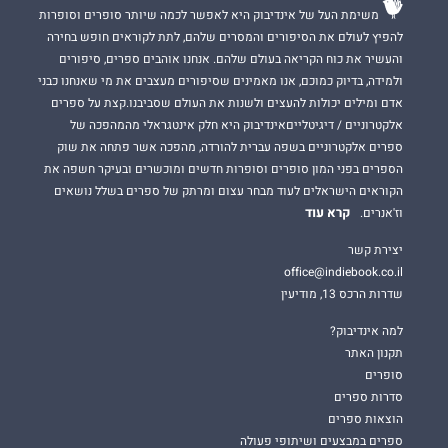
משימת העל של אינדיבוק היא לאפשר לכמה שיותר סופרים וסופרות
להפיץ לעולם את הסיפורים והמסרים שלהם, לתת לקוראים חופש בחירה
והעשיר את כוח הקריאה בעולם שלהם. אנחנו אוהבים ספרים, סיפורים
ולמידה, בדיוק כמוכם, אנו מאמינים שסיפורים מעצבים את מי שאנחנו כבני
אדם ומילים יכולות להעצים ולשנות את העולם שסביבנו.קצת על ספרים
אלקטרוניים / דיגיטלייםאינדיבוק היא חלק אינטגראלי מהמהפכה של
ספרים אלקטרוניים בשפה עברית להורדה, מהפכה אשר פתחה את שוק
הספרים בפני המון סופרים וסופרות חדשים ומוכשרים ובעיקר חשפה את
הקוראים הישראלים לעוד מבחר עצום ומרתק של ספרים בשלל נושאים
קרא עוד
וז'אנרים.
יצירת קשר
office@indiebook.co.il
שדרות הרכס 13, מודיעין
למה אינדיבוק?
תקנון האתר
סופרים
סדרות ספרים
הוצאות ספרים
ספרים במבצעים ושיתופי פעולה