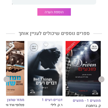
תוסיפו לסיפור שיעורים מפתיעים – ומביכים – בכללי הדייטים,
כישורי חיים ויצירת חיבור שיגרמו לליבכם לעצור מלכת.
הוספת הערה
איפשהו בשקיעה, הוא סיפור מרתק ומרגש.
אה, והוא לוהט בטירוף.
ספרים נוספים שיכולים לעניין אותך
ממזר שחצן
דברים רעים 1
מונעים 1 - מונעים
פנלופי וורד ווי קיל
ר.ק. לילי
ק. ברומברג