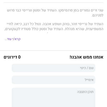
שני זרים גמורים בסן פרנסיסקו. העתיד של וסטון וגרייסי כבר פרוש
לפניהם.
העתיד של גרייסי זוהר, בוהק ושופע אהבה. נטול כל רבב, כיאה לחיי
המשפיענית, שהיא מנהלת. העתיד של וסטון כולל סטודיו לקעקועים,
ביקור בבר הקבוע והשגת תג השוטר שלו. הוא בחור קשוח. זה מה
שהוא מספר לעצמו, בכל אופן.
קרא/י עוד..
המכנה המשותף שלהם הוא שיברון לב. שניהם מתבוססים בעצב של
מערכות היחסים ההרוסות שלהם. גרייסי נזרקה כלאחר יד... על ידי
אנחנו ממש אהבנו!
0 דירוגים
הבחור שהבטיח לה את הנצח. בעוד וסטון מבין שהוא מעולם לא
הראה לאקסית שלו עד כמה הוא אוהב אותה.
כאשר שתי חבורות של חברים וחברות מחליטות להתערב – ולשים קץ
למסיבות הרחמים – שני העולמות נפגשים במועדון במרכז העיר.
משקאות נשפכים, אגרופים מונפים ודמעות מכוערות זולגות במושב
האחורי של מונית. לא בדיוק סיפור לספר לנכדים...
העתיד של וסטון וגרייסי לוט בערפל, ושניהם מתחילים להתקרב זה
לזה. קשה להתכחש לכימיה שיש ביניהם – אבל הם רק ידידים, ברור.
ברור?