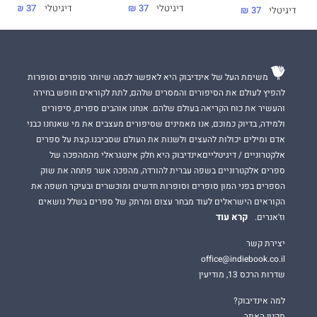
דיגיטלי
37 ₪
דיגיטלי
37 ₪
דיגיטלי
37 ₪
משימת העל של אינדיבוק היא לאפשר לכמה שיותר סופרים וסופרות
להפיץ לעולם את הסיפורים והמסרים שלהם, לתת לקוראים חופש בחירה
והעשיר את כוח הקריאה בעולם שלהם. אנחנו אוהבים ספרים, סיפורים
ולמידה, בדיוק כמוכם, אנו מאמינים שסיפורים מעצבים את מי שאנחנו כבני
אדם ומילים יכולות להעצים ולשנות את העולם שסביבנו.קצת על ספרים
אלקטרוניים / דיגיטלייםאינדיבוק היא חלק אינטגראלי מהמהפכה של
ספרים אלקטרוניים בשפה עברית להורדה, מהפכה אשר פתחה את שוק
הספרים בפני המון סופרים וסופרות חדשים ומוכשרים ובעיקר חשפה את
הקוראים הישראלים לעוד מבחר עצום ומרתק של ספרים בשלל נושאים
קרא עוד
וז'אנרים.
יצירת קשר
office@indiebook.co.il
שדרות הרכס 13, מודיעין
למה אינדיבוק?
תקנון האתר