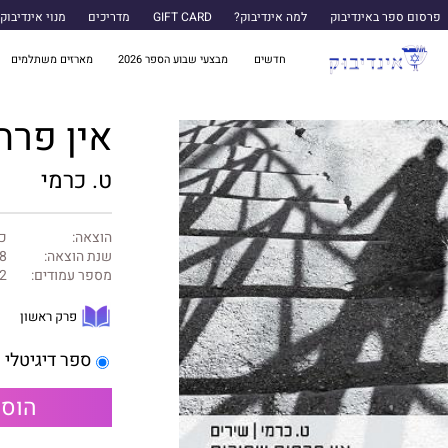
פרסום ספר באינדיבוק
למה אינדיבוק?
GIFT CARD
מדריכים
מנוי אינדיבוק
חדשים
מבצעי שבוע הספר 2026
מארזים משתלמים
אין פרח
ט. כרמי
הוצאה:
כנ
שנת הוצאה:
8
מספר עמודים:
2
פרק ראשון
ספר דיגיטלי
הוספ