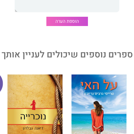
ׁוּק
הוספת הערה
ֶׂה.
ֲשֶׂה...
ספרים נוספים שיכולים לעניין אותך
ם
מבוסס על רשמיו של
ט. כרמי
מן התקופה בה עבד כמדריך
בצרפת בין אוקטובר 1946 ליוני 1947.
הספר ראה אור לראשונה ב-1953 והיה ליצירה חשובה ופורצת דרך בתחום ספרות
בחר כרמי לכתוב: "השמות, וכן פרטי הדמויות וההתרחשויות -
מרים הארכיוניים מגלים דווקא קשר הדוק בין המציאות
ירה.
 רחל סטפק
יצאה למסע חיפוש ומחקר בעקבות היצירה
, להתחקות אחר הגיבור הממשי של היצירה, המתגורר כיום