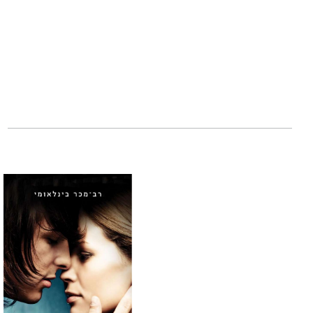
מִי כָמוֹךָ עִם לַיִל עָש
(נוּמָה)
אַבָּא נִשְׁחַט שָׁם כְּש
לֹא הָיֹה, לֹא הָיָה מַע
אין פרחים שחורי
לניצולי שואה בבית ילדים 
השואה. בפתח הספר 
בדויים". אלא שהחו
ההיסטורית ובין היצ
חוקרת הספרות
ד"ר
והצליחה, בין השאר
בפריס.