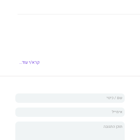
קרא/י עוד..
שֶׂה
נִים.
 אֶל הַשּׁוּק.