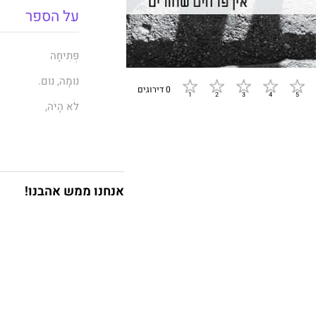
על הספר
פְּתִיחָה
נוּמָה, נוּם.
0 דירוגים
לֹא הָיֹה,
לֹא הָיָה מַעֲשֶׂה...
וְאַבָּא לֹא הֵבִיא לְךָ 
צַח־קָט,
אנחנו ממש אהבנו!
רָחִים,
פּוֹעֶה וְחָמִים
מִדּוּכְנֵי יְרִידִים סוֹאֲ
אָמְנָם אַבָּא הִשְׁכִּים
(נוּם)