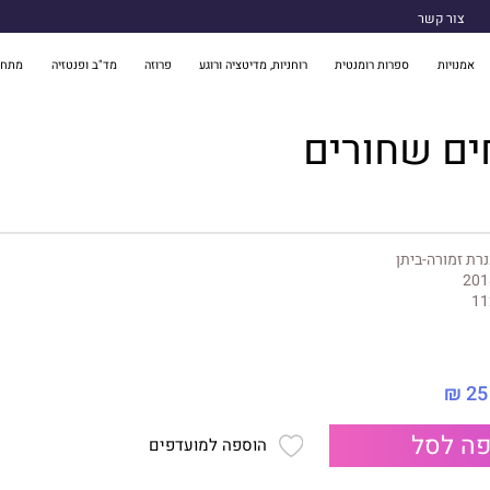
צור קשר
אמנויות
ספרות רומנטית
רוחניות, מדיטציה ורוגע
פרוזה
מד"ב ופנטזיה
מתח 
ים שחורים
רת זמורה-ביתן
201
11
25 ₪
ה לסל
הוספה למועדפים