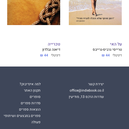
מלוּוה באחרית דבר פרי עטה, ובה נחשף הסיפור העומד מאחורי
ספרותיים, ההיסטוריים והביוגרפיים.
על האי
נוכרייה
טרייסי גרביס-גרייבס
דיאנה גבלדון
דיגיטלי
44 ₪
דיגיטלי
44 ₪
יצירת קשר
למה אינדיבוק?
office@indiebook.co.il
תקנון האתר
שדרות הרכס 13, מודיעין
סופרים
סדרות ספרים
הוצאות ספרים
ספרים במבצעים ושיתופי
פעולה