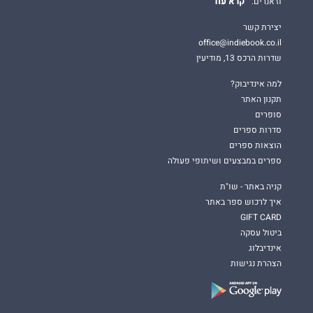
קרא עוד
וז'אנרים.
יצירת קשר
office@indiebook.co.il
שדרות הרכס 13, מודיעין
למה אינדיבוק?
תקנון האתר
סופרים
סדרות ספרים
הוצאות ספרים
ספרים במבצעים ושיתופי פעולה
קניה באתר - שו"ת
איך לרכוש ספר באתר
GIFT CARD
ביטול עסקה
אינדיבלוג
הצהרת נגישות