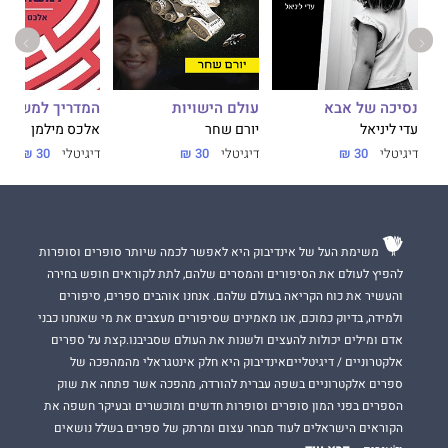
נסיכה של אבא
עולם הישויות
המדריך למשתמ
עדי ליניאל
יורם שחר
אלכס מילמן
דיגיטלי
30 ₪
דיגיטלי
30 ₪
דיגיטלי
30 ₪
משימת העל של אינדיבוק היא לאפשר לכמה שיותר סופרים וסופרות
להפיץ לעולם את הסיפורים והמסרים שלהם, לתת לקוראים חופש בחירה
והעשיר את כוח הקריאה בעולם שלהם. אנחנו אוהבים ספרים, סיפורים
ולמידה, בדיוק כמוכם, אנו מאמינים שסיפורים מעצבים את מי שאנחנו כבני
אדם ומילים יכולות להעצים ולשנות את העולם שסביבנו.קצת על ספרים
אלקטרוניים / דיגיטלייםאינדיבוק היא חלק אינטגראלי מהמהפכה של
ספרים אלקטרוניים בשפה עברית להורדה, מהפכה אשר פתחה את שוק
הספרים בפני המון סופרים וסופרות חדשים ומוכשרים ובעיקר חשפה את
הקוראים הישראלים לעוד מבחר עצום ומרתק של ספרים בשלל נושאים