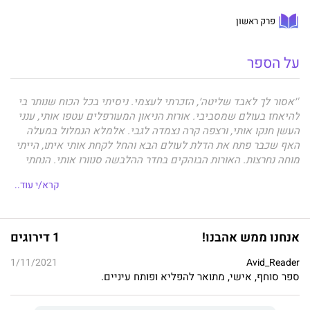
פרק ראשון
על הספר
"׳אסור לך לאבד שליטה׳, הזכרתי לעצמי. ניסיתי בכל הכוח שנותר בי
להיאחז בעולם שמסביבי. אורות הניאון המעורפלים עטפו אותי, ענני
העשן חנקו אותי, ורצפה קרה נצמדה לגבי. אלמלא הנמלול במעלה
האף שכבר פתח את הדלת לעולם הבא והחל לקחת אותי איתו, הייתי
מוחה נחרצות. האורות הבוהקים בחדר ההלבשה סנוורו אותי. הנחתי
זרוע על עיניי כדי להתגונן מפני המפץ הגדול שהתרחש מולי.
קרא/י עוד..
כשפקחתי אותן עדיין היה לי קר אבל הייתי מכוסה בשמיכה כחולה.
האורות היו חזקים משזכרתי, וצינור פלסטיק הציק לי מעל השפה.
פאק. אני בבית חולים."
אנחנו ממש אהבנו!
1 דירוגים
1/11/2021
Avid_Reader
רדופת חרדות מגיל צעיר ושרויה בטרפת מחשבות אינסופית, מנסה
ספר סוחף, אישי, מתואר להפליא ופותח עיניים.
גאיה אמסלם להשתיק את מוחה בעזרת כפתור הווליום הפרטי שלה –
ואליום. תוך שבוע אחד החיים הכפולים שבנתה לעצמה קורסים, והיא