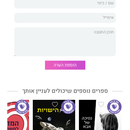
מוצאת את עצמה מאושפזת בבית החולים הפסיכיאטרי כרם מנחם
בירושלים. היא הייתה מוכנה לוותר על הכול: על העבודה במועדון
החשפנות בתל-אביב, על הלימודים בתיכון מכללת אורט, על החברה
הכי טובה עדן, רק לא על אהבת האמת הראשונה שלה, כדורי ההרגעה.
אין יציאה
הוא דיוקן מרגש ועוצמתי של דור שלם שנולד לעולם חסר
צדק והיגיון, ונחמתו היחידה נמצאת בסיפוקים מיידיים שמאבדים
מערכם ומיעילותם מהר מדי.
הוספת הערה
חניה פרץ,
בלוגרית ויוצרת תוכן עצמאית מוכרת ומוערכת בארץ
ובעולם, חייתה בעבר בירושלים, טיילה ב-40 מדינות בארבע שנים
וכיום מתגוררת בתל-אביב.
ספרים נוספים שיכולים לעניין אותך