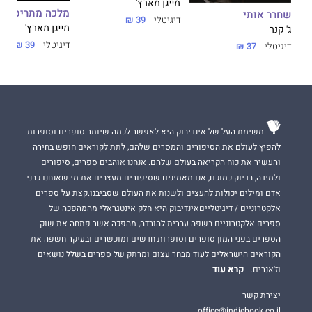
מייגן מארץ'
מלכה מתריסה
שחרר אותי
דיגיטלי
39 ₪
מייגן מארץ'
ג' קנר
דיגיטלי
39 ₪
דיגיטלי
37 ₪
משימת העל של אינדיבוק היא לאפשר לכמה שיותר סופרים וסופרות
להפיץ לעולם את הסיפורים והמסרים שלהם, לתת לקוראים חופש בחירה
והעשיר את כוח הקריאה בעולם שלהם. אנחנו אוהבים ספרים, סיפורים
ולמידה, בדיוק כמוכם, אנו מאמינים שסיפורים מעצבים את מי שאנחנו כבני
אדם ומילים יכולות להעצים ולשנות את העולם שסביבנו.קצת על ספרים
אלקטרוניים / דיגיטלייםאינדיבוק היא חלק אינטגראלי מהמהפכה של
ספרים אלקטרוניים בשפה עברית להורדה, מהפכה אשר פתחה את שוק
הספרים בפני המון סופרים וסופרות חדשים ומוכשרים ובעיקר חשפה את
הקוראים הישראלים לעוד מבחר עצום ומרתק של ספרים בשלל נושאים
קרא עוד
וז'אנרים.
יצירת קשר
office@indiebook.co.il