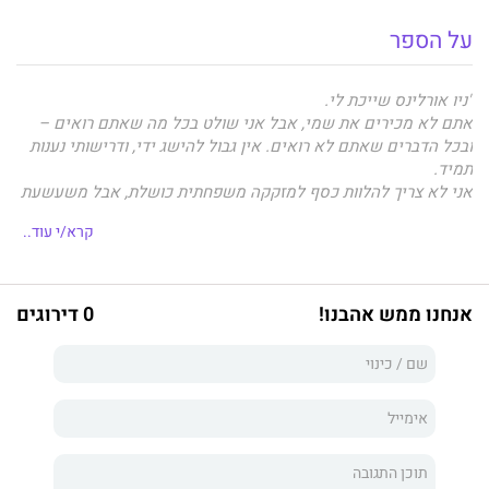
על הספר
"ניו אורלינס שייכת לי.
אתם לא מכירים את שמי, אבל אני שולט בכל מה שאתם רואים –
ובכל הדברים שאתם לא רואים. אין גבול להישג ידי, ודרישותי נענות
תמיד.
אני לא צריך להלוות כסף למזקקה משפחתית כושלת, אבל משעשעת
אותי העובדה שהם חייבים לי. שהיא תהיה חייבת לי.
קרא/י עוד..
היא לא יודעת שהיא משכה את תשומת לבי.
היא היתה צריכה להיות זהירה יותר.
היא תהיה שלי. אני אנצל אותה. אולי אפילו אחזיק בה.
הגיע הזמן לגבות את החוב.
אנחנו ממש אהבנו!
0 דירוגים
קירה קילגוֹר, את רכושו של לאקלן מאונט".
סיפורם של קירה קילגור ולאקלן מאונט ממשיך באימפריית
החטאים.