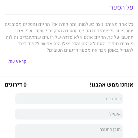
על הספר
כל אחד מאיתנו נוצר בשלמות. ומה קורה אז? החיים נהפכים מסובכים
יותר ויותר, ולפעמים נדמה לנו שאבדה התקווה לשינוי. אבל אם
תחשבו על כך, החיים אינם אלא סדרה של רגעים שמתחברים זה לזה
ויוצרים סיפור. האם לא היה נהדר אילו היה אפשר ללמוד כיצד
להגדיל באופן ניכר את מספר הרגעים הטובים?
לשם כך נולד מקצוע האימון. ובינינו, מי לא היה רוצה מאמן? כשאדם
קרא/י עוד..
משקיע בעצמו כאילו הוא מניה רווחית במיוחד - ביצועיו מזנקים מהר
מאוד. ובכן, החדשות הטובות הן שאתם מחזיקים בידכם ספר - שהוא
מאמן!
אנחנו ממש אהבנו!
0 דירוגים
ודאי תתהו, "ספר כמאמן? הרי כוחו של האימון נובע ממערכת יחסים!"
ובכן, לא בדיוק. מערכת היחסים המשמעותית ביותר שהאימון מכַוון
אליה תמיד היא מערכת היחסים שלכם עם עצמכם! הספר הזה נכתב
כדי לאפשר לכם לשפר אותה, ואת חייכם, בצורה ניכרת - בלי
להשתעבד למהפכות, בלי להיות תלויים באיש ובלי להוציא על כך
אגורה אחת מעבר למחיר ששילמתם תמורת הספר הזה!
העיפו מחייכם את הדברים הקטנים והמעצבנים שמעכבים אתכם. הם