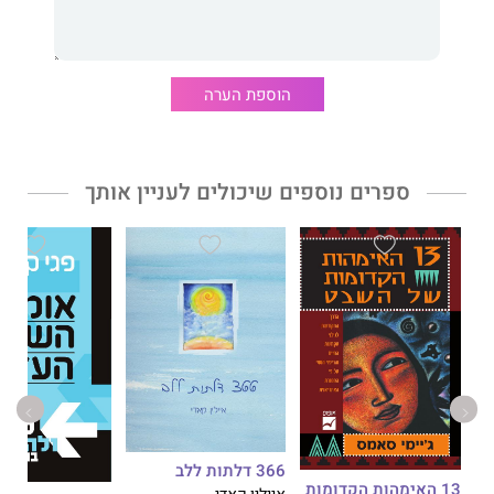
חוסמים את דרככם! השתמשו בספר זה כדי ללמוד כיצד לנצל ולתעל
את העוצמות והכישורים שלכם, את המשאבים היקרים, הזמן,
הרגשות, האנרגיות והשיגעונות - ולייצר את התוצאות הטובות ביותר.
כלי האימון שתרכשו בספר זה פותחו ולוטשו במשך 14 שנים (!) על -
הוספת הערה
ידי שני מאמנים מנוסים, ותיקים וידועים בעולם, שאימנו כבר אלפי
אנשים! הם כוללים מבחן להערכה עצמית, מבדק של שלוש
שאלות חיים מכריעות ותרגילים יישומיים מיידיים להערכת הסביבות
שבהן אתם מתפקדים, להערכת הכישרונות הבולטים שלכם ולפיתוח
ספרים נוספים שיכולים לעניין אותך
הבנה עצמית שתכוון אתכם אל הבחירות הנכונות ביותר בשבילכם!
מכאן הדרך להצלחה סלולה וקצרה! אז למה אתם מחכים? סקוט
בלנצ'רד ומדלן הומאן הם מייסדי חברת coaching.com - שירות
מבוסס אינטרנט לאימון (קואוצ'ינג) ולפיתוח מנהיגות.
366 דלתות ללב
13 האימהות הקדומות