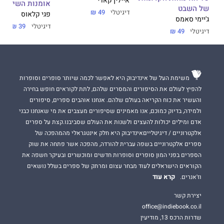
איילין קאדי
י
אומנות השיווק 
של השבט
דיגיטלי
49 ₪
פגי קלאוס
ג'יימי סאמס
דיגיטלי
39 ₪
דיגיטלי
49 ₪
משימת העל של אינדיבוק היא לאפשר לכמה שיותר סופרים וסופרות
להפיץ לעולם את הסיפורים והמסרים שלהם, לתת לקוראים חופש בחירה
והעשיר את כוח הקריאה בעולם שלהם. אנחנו אוהבים ספרים, סיפורים
ולמידה, בדיוק כמוכם, אנו מאמינים שסיפורים מעצבים את מי שאנחנו כבני
אדם ומילים יכולות להעצים ולשנות את העולם שסביבנו.קצת על ספרים
אלקטרוניים / דיגיטלייםאינדיבוק היא חלק אינטגראלי מהמהפכה של
ספרים אלקטרוניים בשפה עברית להורדה, מהפכה אשר פתחה את שוק
הספרים בפני המון סופרים וסופרות חדשים ומוכשרים ובעיקר חשפה את
הקוראים הישראלים לעוד מבחר עצום ומרתק של ספרים בשלל נושאים
קרא עוד
וז'אנרים.
יצירת קשר
office@indiebook.co.il
שדרות הרכס 13, מודיעין