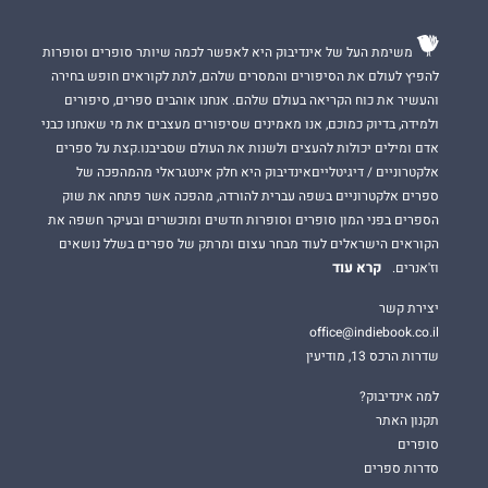
משימת העל של אינדיבוק היא לאפשר לכמה שיותר סופרים וסופרות
להפיץ לעולם את הסיפורים והמסרים שלהם, לתת לקוראים חופש בחירה
והעשיר את כוח הקריאה בעולם שלהם. אנחנו אוהבים ספרים, סיפורים
ולמידה, בדיוק כמוכם, אנו מאמינים שסיפורים מעצבים את מי שאנחנו כבני
אדם ומילים יכולות להעצים ולשנות את העולם שסביבנו.קצת על ספרים
אלקטרוניים / דיגיטלייםאינדיבוק היא חלק אינטגראלי מהמהפכה של
ספרים אלקטרוניים בשפה עברית להורדה, מהפכה אשר פתחה את שוק
הספרים בפני המון סופרים וסופרות חדשים ומוכשרים ובעיקר חשפה את
הקוראים הישראלים לעוד מבחר עצום ומרתק של ספרים בשלל נושאים
קרא עוד
וז'אנרים.
יצירת קשר
office@indiebook.co.il
שדרות הרכס 13, מודיעין
למה אינדיבוק?
תקנון האתר
סופרים
סדרות ספרים