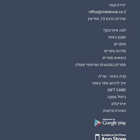
יצירת קשר
office@indiebook.co.il
שדרות הרכס 13, מודיעין
למה אינדיבוק?
תקנון האתר
סופרים
סדרות ספרים
הוצאות ספרים
ספרים במבצעים ושיתופי פעולה
קניה באתר - שו"ת
איך לרכוש ספר באתר
GIFT CARD
ביטול עסקה
אינדיבלוג
הצהרת נגישות