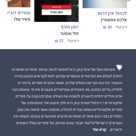
שתיים דובים
לכחול אין דרום
מאיר שלו
אלכס אפשטיין
יומן חורף
דיגיטלי
30 ₪
פול אוסטר
דיגיטלי
37 ₪
משימת העל של אינדיבוק היא לאפשר לכמה שיותר סופרים וסופרות
להפיץ לעולם את הסיפורים והמסרים שלהם, לתת לקוראים חופש בחירה
והעשיר את כוח הקריאה בעולם שלהם. אנחנו אוהבים ספרים, סיפורים
ולמידה, בדיוק כמוכם, אנו מאמינים שסיפורים מעצבים את מי שאנחנו כבני
אדם ומילים יכולות להעצים ולשנות את העולם שסביבנו.קצת על ספרים
אלקטרוניים / דיגיטלייםאינדיבוק היא חלק אינטגראלי מהמהפכה של
ספרים אלקטרוניים בשפה עברית להורדה, מהפכה אשר פתחה את שוק
הספרים בפני המון סופרים וסופרות חדשים ומוכשרים ובעיקר חשפה את
הקוראים הישראלים לעוד מבחר עצום ומרתק של ספרים בשלל נושאים
קרא עוד
וז'אנרים.