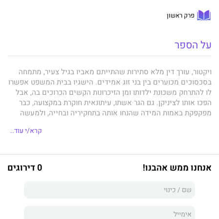
פרק ראשון
על הספר
ויקטור, עורך דין מלא סתירות שהתייתם מאביו בגיל צעיר, מתמחה
בסכסוכים מכוערים בין בני זוג אמידים. הישגיו בבית המשפט אפשרו
לו להתרחק משכונת ילדותו ומן הזיכרונות הקשים הכרוכים בה, אבל
הפכו אותו לציניקן. גם הגר אשתו, עיתונאית חוקרת במקצועה, כבר
מפקפקת באמות המידה שהנחו אותה בתחקיריה ובחייה, ולמעשה
זונחת אותן כשהיא מתאהבת בגבר נשוי.
קרא/י עוד..
איך יגיב בעלה כשיגלה זאת?
– אילו הסתכם הכול בזה, לא היה
סיפורו נבדל ממאות אחרים שנושאם בגידה. כאן, במקביל, חיי את
חייו רוקח ערירי ששורשי משפחתו אינם ידועים לו. כשהוא עובר
מעסקי הרוקחות להשכרת דירות נופש לתיירים, לא הרווח הכלכלי
אנחנו ממש אהבנו!
0 דירוגים
מעניין אותו אלא דייריו, שהוא צופה בהם בחשאי באמצעות מצלמות
נסתרות. משיצטלבו שני צירי העלילה זה בזה, לא יוכלו להמשיך עוד
במסלוליהם כמו קודם לכן.
במיומנות רבה מוליך
שי אספריל
את דמויותיו כמעט במקביל עד