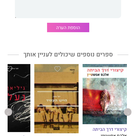
וינש מפציר בנו לחשוב מחדש על הדרך שבה אנחנו מתייחסים לכאבי
לב ומציע עצות נבונות, מלאות חמלה ושנונות לשבורי הלב שבינינו.
הלב שלנו אולי נשבר, הוא טוען, אבל זה לא אומר שגם אנחנו צריכים
להישבר יחד איתו. יש באפשרותנו לתפוס שליטה על חיינו ועל רוחנו
הוספת הערה
ולעלות על הנתיב שיוביל לריפוי.
ספרים נוספים שיכולים לעניין אותך
איך מרפאים לב שבור
מעניק לנו ארגז כלים להתמודדות עם שברון
לב, כשהמטרה בסופו של דבר היא לצאת ממנו מחוזקים אל דרך
חדשה.
גיא וינש,
שגדל בירושלים, הוא פסיכולוג מוסמך, סופר ומרצה,
שספריו תורגמו ל־ 22 שפות. שיחת ה־TED שלו: Why We All Need
to Practice Emotional First Aid, זכתה למיליוני צפיות.
קיצורי דרך הביתה