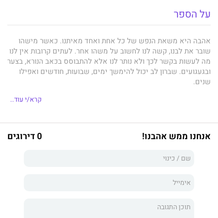
על הספר
אהבה היא משאת הנפש של כל אחת ואחד מאיתנו. כאשר מישהו
שובר את לבנו, קשה לנו לחשוב על משהו אחר. לעתים קרובות אין לנו
מה לעשות בקשר לכך ולא נותר לנו אלא להתבוסס בכאב הנורא, בצער
ובגעגועים. שברון לב יכול להימשך ימים, שבועות, חודשים ואפילו
שנים.
ובכל זאת, בעוד שלא מצפים ממישהו שנשברה לו היד או הרגל לנהוג
קרא/י עוד..
כאילו לא קרה דבר, מאנשים שלבם נשבר מצופה להמשיך לתפקד
כרגיל למרות כאבם.
אנחנו ממש אהבנו!
0 דירוגים
בין אם מדובר באהבה רומנטית שנגמרה ובין אם מדובר במוות של
מישהו קרוב ויקר, שברון לב הוא דבר נפוץ, אך עדיין אין לנו כמעט
שום מושג כיצד להתמודד איתו. בתבונה ובחמלה מגלה לנו הפסיכולוג
גיא וינש
כיצד ישתפרו חיינו אם נבין טוב יותר את הכאב הרגשי
המיוחד הזה.