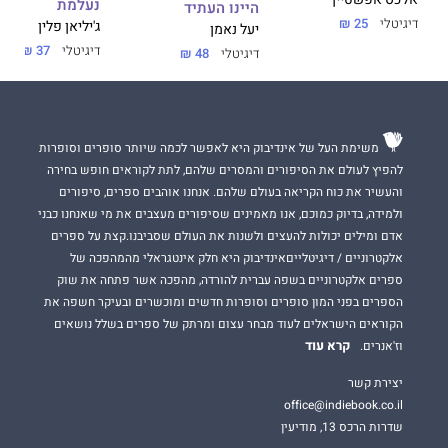
אלכס אפשטיין
נעלמת
היינו העתיד
דיגיטלי
25 ₪
ג'יליאן פלין
יעל נאמן
דיגיטלי
37 ₪
דיגיטלי
48 ₪
משימת העל של אינדיבוק היא לאפשר לכמה שיותר סופרים וסופרות
להפיץ לעולם את הסיפורים והמסרים שלהם, לתת לקוראים חופש בחירה
והעשיר את כוח הקריאה בעולם שלהם. אנחנו אוהבים ספרים, סיפורים
ולמידה, בדיוק כמוכם, אנו מאמינים שסיפורים מעצבים את מי שאנחנו כבני
אדם ומילים יכולות להעצים ולשנות את העולם שסביבנו.קצת על ספרים
אלקטרוניים / דיגיטלייםאינדיבוק היא חלק אינטגראלי מהמהפכה של
ספרים אלקטרוניים בשפה עברית להורדה, מהפכה אשר פתחה את שוק
הספרים בפני המון סופרים וסופרות חדשים ומוכשרים ובעיקר חשפה את
הקוראים הישראלים לעוד מבחר עצום ומרתק של ספרים בשלל נושאים
קרא עוד
וז'אנרים.
יצירת קשר
office@indiebook.co.il
שדרות הרכס 13, מודיעין