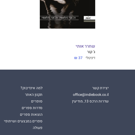
שחרר אותי
ג' קנר
דיגיטלי
37 ₪
יצירת קשר
למה אינדיבוק?
office@indiebook.co.il
תקנון האתר
שדרות הרכס 13, מודיעין
סופרים
סדרות ספרים
הוצאות ספרים
ספרים במבצעים ושיתופי
פעולה