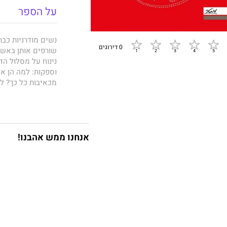
על הספר
0 דירוגים
שורפים אותן באשמ
נינוח על מסלול הד
וספקות: למה הן אמ
מכאיבות כל כך? למ
בסתר לבם?
ל
קטלין מוראן
השקפ
אנחנו ממש אהבנו!
בסיפורים מצחיקים
ההתבגרות ועד להת
בשנינות חדה כתער
מקומות עבודה, על 
ופותחת דיון מרתק 
אישה
את הסיבות ל
לנשים, אלא לחֶברה