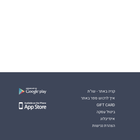
קניה באתר - שו"ת
איך לרכוש ספר באתר
GIFT CARD
ביטול עסקה
אינדיבלוג
הצהרת נגישות