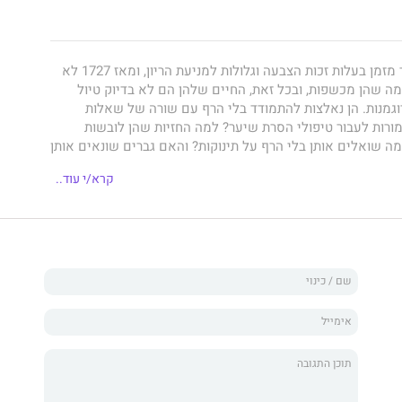
נשים מודרניות כבר מזמן בעלות זכות הצבעה וגלולות למניעת הריון, ומאז 1727 לא
ה שהן מכשפות, ובכל זאת, החיים שלהן הם לא בדיוק טיול
וגמנות. הן נאלצות להתמודד בלי הרף עם שורה של שאלות
ורות לעבור טיפולי הסרת שיער? למה החזיות שהן לובשות
ה שואלים אותן בלי הרף על תינוקות? והאם גברים שונאים אותן
קרא/י עוד..
ות מרחיקות לכת על חייהן של נשים, והיא שוזרת אותן
 עד דמעות מהחיים שלה עצמה, החל בשלב הסוער של גיל
פתחות שלה כסופרת, כאישה נשואה וכאֵם.
 מישירה מוראן מבט אל המציאות, וכותבת בלי למצמץ: על
מועדוני חשפנות, על אהבה, השמנה, הפלות, בידור וילדים –
על פמיניזם. בשילוב של הומור, תובנות ומרץ, חושף
איך להיות
כך שזכויות נשים והעצמת נשים הן סוגיות מכריעות, לא רק
 כולה.