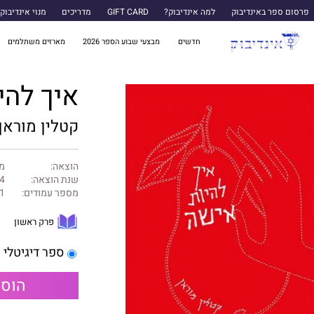
פרסום ספר באינדיבוק
למה אינדיבוק?
GIFT CARD
מדריכים
מנוי אינדיבוק
חדשים
מבצעי שבוע הספר 2026
מארזים משתלמים
איך להי
קטלין מוראן
הוצאה:
מט
שנת הוצאה:
4
מספר עמודים:
1
פרק ראשון
ספר דיגיטלי
הוספ