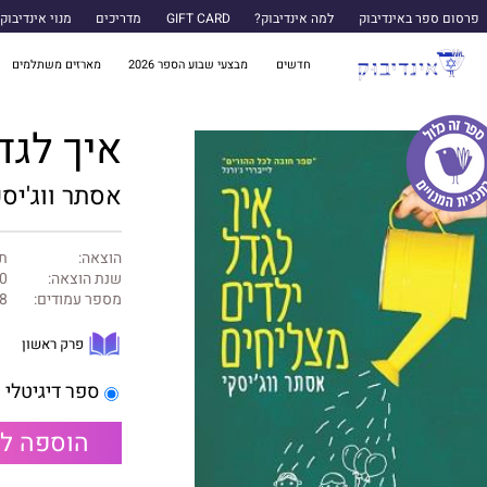
פרסום ספר באינדיבוק
למה אינדיבוק?
GIFT CARD
מדריכים
מנוי אינדיבוק
חדשים
מבצעי שבוע הספר 2026
מארזים משתלמים
איך לגד
אסתר ווג'יסק
הוצאה:
תכ
שנת הוצאה:
0
מספר עמודים:
8
פרק ראשון
ספר דיגיטלי
הוספה ל