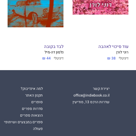
עוד סיכוי לאהבה
לבד בקובה
רוני לורן
נלסון דה-מיל
דיגיטלי
38 ₪
דיגיטלי
44 ₪
יצירת קשר
למה אינדיבוק?
office@indiebook.co.il
תקנון האתר
שדרות הרכס 13, מודיעין
סופרים
סדרות ספרים
הוצאות ספרים
ספרים במבצעים ושיתופי
פעולה