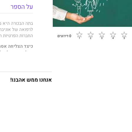
על הספר
בתה הבכורה היא מ
לרפואה של אוניבר
החברות הפרטיות הג
0 דירוגים
כיצד הצליחה אסתר 
בקליפורניה, לגדל
מה היה בשיטת החי
להצליח באופן יוצא
אנחנו ממש אהבנו!
איך לגדל ילדים מ
כדי שיוכלו לממש 
השיטה של ווג'יסקי
פעולה ורוחב לב.
הכלים פשוטים ונית
ספרה של
אסתר ווג