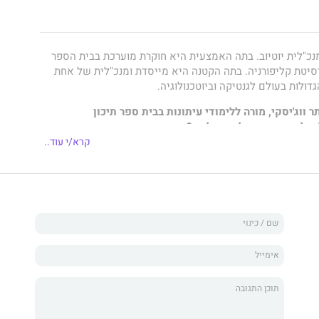
נכ"לית יוטיוב. בתה האמצעית היא חוקרת מוערכת בבית הספר
סיטת קליפורניה. בתה הקטנה היא מייסדת ומנכ"לית של אחת
דולות בעולם לגנטיקה וביוטכנולוגיה.
ווג'יסקי, מורה ללימודי עיתונות בבית ספר תיכון
 שלוש בנות מוצלחות כל כך?
קרא/י עוד..
נוך שלה, שגם בנותיה מעידות עליה בספר זה, שהקנה להן כלים
 דופן, הן מקצועית והן בחייהן האישיים?
צליחים?
מציע שיעורים חיוניים לגידול, חינוך וטיפוח ילדיכם,
את מלוא הפוטנציאל הטמון בהם.
 כוללת חמישה היבטים מרכזיים: אמון, כבוד, עצמאות, שיתוף
נים ליישום מינקות ועד גיל ההתבגרות. התוצאות מרחיקות לכת.
'יסקי
זכה לשבחים מיד עם צאתו לאור בארצות הברית, וזכויות