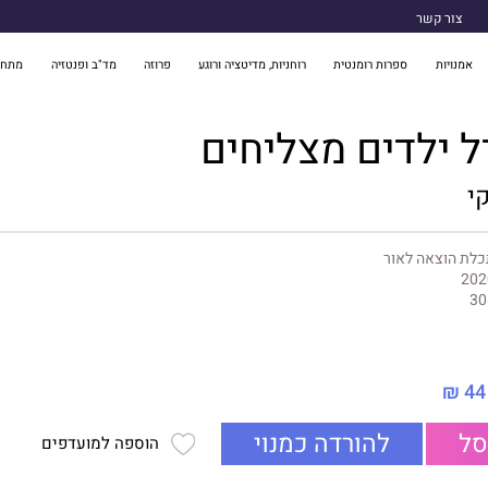
צור קשר
אמנויות
ספרות רומנטית
רוחניות, מדיטציה ורוגע
פרוזה
מד"ב ופנטזיה
מתח 
ל ילדים מצליחים
י
לת הוצאה לאור
202
30
44 ₪
סל
להורדה כמנוי
הוספה למועדפים