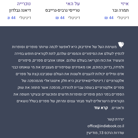
על האי
נוכרייה
איזי
טרייסי גרביס-גרייבס
דיאנה גבלדון
תמרה ובר
דיגיטלי
44 ₪
דיגיטלי
44 ₪
דיגיטלי
44 ₪
משימת העל של אינדיבוק היא לאפשר לכמה שיותר סופרים וסופרות
להפיץ לעולם את הסיפורים והמסרים שלהם, לתת לקוראים חופש בחירה
והעשיר את כוח הקריאה בעולם שלהם. אנחנו אוהבים ספרים, סיפורים
ולמידה, בדיוק כמוכם, אנו מאמינים שסיפורים מעצבים את מי שאנחנו כבני
אדם ומילים יכולות להעצים ולשנות את העולם שסביבנו.קצת על ספרים
אלקטרוניים / דיגיטלייםאינדיבוק היא חלק אינטגראלי מהמהפכה של
ספרים אלקטרוניים בשפה עברית להורדה, מהפכה אשר פתחה את שוק
הספרים בפני המון סופרים וסופרות חדשים ומוכשרים ובעיקר חשפה את
הקוראים הישראלים לעוד מבחר עצום ומרתק של ספרים בשלל נושאים
קרא עוד
וז'אנרים.
יצירת קשר
office@indiebook.co.il
שדרות הרכס 13, מודיעין