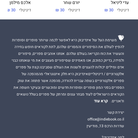
עדי ליניאל
יורם שחר
אלכס מילמן
עם הקהילה לכל אורך הדרך.
דיגיטלי
30 ₪
דיגיטלי
30 ₪
דיגיטלי
30 ₪
משימת העל של אינדיבוק היא לאפשר לכמה שיותר סופרים וסופרות
להפיץ לעולם את הסיפורים והמסרים שלהם, לתת לקוראים חופש בחירה
והעשיר את כוח הקריאה בעולם שלהם. אנחנו אוהבים ספרים, סיפורים
ולמידה, בדיוק כמוכם, אנו מאמינים שסיפורים מעצבים את מי שאנחנו כבני
אדם ומילים יכולות להעצים ולשנות את העולם שסביבנו.קצת על ספרים
אלקטרוניים / דיגיטלייםאינדיבוק היא חלק אינטגראלי מהמהפכה של
ספרים אלקטרוניים בשפה עברית להורדה, מהפכה אשר פתחה את שוק
הספרים בפני המון סופרים וסופרות חדשים ומוכשרים ובעיקר חשפה את
הקוראים הישראלים לעוד מבחר עצום ומרתק של ספרים בשלל נושאים
קרא עוד
וז'אנרים.
יצירת קשר
office@indiebook.co.il
שדרות הרכס 13, מודיעין
למה אינדיבוק?