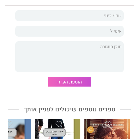
ויעשה הכול כדי להגן עליה, אבל יש הבדל בין לאהוב מישהו לבין
לתת לו לקחת חלק בחייך. מעגל הקנאה, הכעס והמחילה, מתיש. היא
מעולם לא חשה רגשות כה עוצמתיים כלפי מישהו, מעולם לא
התרגשה כל כך מנשיקה. האם הלהט הזה, שאי אפשר לעמוד בפניו,
שווה את כל הדרמה הנלווית אליו? האהבה היתה הדבק שהחזיק אותם
יחד, אבל אם טסה תלך עכשיו בעקבות לבה, האם יהיה זה...
הסוף
?
הפאקנפיקשן של
אנה טוד,
אחרי ש..., צבר כביליארד הורדות ברשת,
ונקרא בכל העולם.
הוספת הערה
ספרים נוספים שיכולים לעניין אותך