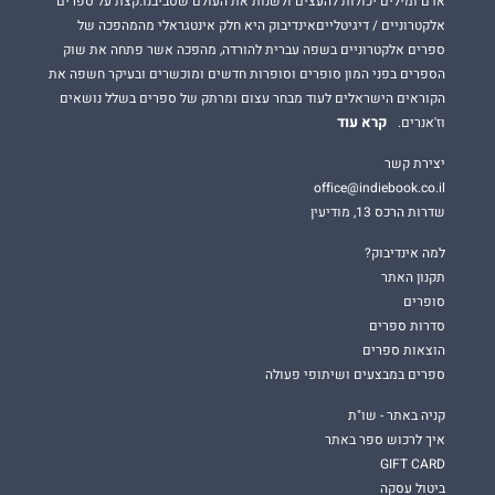
אדם ומילים יכולות להעצים ולשנות את העולם שסביבנו.קצת על ספרים
אלקטרוניים / דיגיטלייםאינדיבוק היא חלק אינטגראלי מהמהפכה של
ספרים אלקטרוניים בשפה עברית להורדה, מהפכה אשר פתחה את שוק
הספרים בפני המון סופרים וסופרות חדשים ומוכשרים ובעיקר חשפה את
הקוראים הישראלים לעוד מבחר עצום ומרתק של ספרים בשלל נושאים
קרא עוד
וז'אנרים.
יצירת קשר
office@indiebook.co.il
שדרות הרכס 13, מודיעין
למה אינדיבוק?
תקנון האתר
סופרים
סדרות ספרים
הוצאות ספרים
ספרים במבצעים ושיתופי פעולה
קניה באתר - שו"ת
איך לרכוש ספר באתר
GIFT CARD
ביטול עסקה