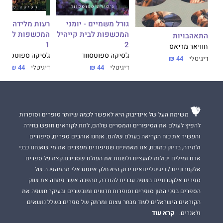
גורל משמיים - יומני
רעות מלידה - יומ
המכשפות לבית קייהיל
המכשפות לבית ק
התאהבויות
1
2
חוויאר מריאס
ג'סיקה ספוטסווד
ג'סיקה ספוטסווד
דיגיטלי
44 ₪
דיגיטלי
44 ₪
דיגיטלי
44 ₪
משימת העל של אינדיבוק היא לאפשר לכמה שיותר סופרים וסופרות
להפיץ לעולם את הסיפורים והמסרים שלהם, לתת לקוראים חופש בחירה
והעשיר את כוח הקריאה בעולם שלהם. אנחנו אוהבים ספרים, סיפורים
ולמידה, בדיוק כמוכם, אנו מאמינים שסיפורים מעצבים את מי שאנחנו כבני
אדם ומילים יכולות להעצים ולשנות את העולם שסביבנו.קצת על ספרים
אלקטרוניים / דיגיטלייםאינדיבוק היא חלק אינטגראלי מהמהפכה של
ספרים אלקטרוניים בשפה עברית להורדה, מהפכה אשר פתחה את שוק
הספרים בפני המון סופרים וסופרות חדשים ומוכשרים ובעיקר חשפה את
הקוראים הישראלים לעוד מבחר עצום ומרתק של ספרים בשלל נושאים
קרא עוד
וז'אנרים.