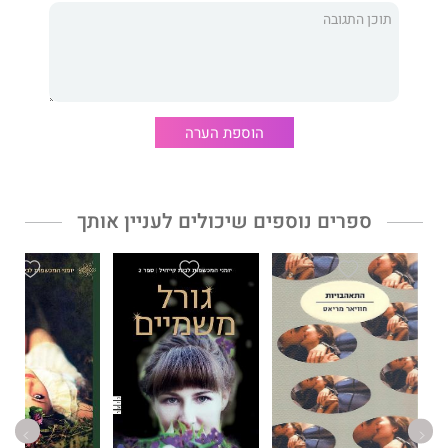
זדוניות שלהם לנקמה, אמונתה של קייט בעתיד טוב יותר נחלשת.
הכעס הגואה בה מפעיל את כוחות הקסם שלה, ונבואה ישנה, על
אחות שתהרוג את אחותה, נראית מציאותית מתמיד.
אחיות לגורל
הוא הספר השלישי בסדרת "יומני המכשפות לבית
הוספת הערה
קייהיל". עוד בסדרה: "רעות מלידה" ו"גורל משמיים".
ספרים נוספים שיכולים לעניין אותך