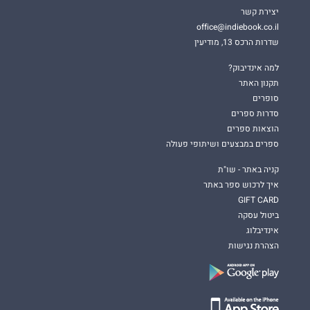
יצירת קשר
office@indiebook.co.il
שדרות הרכס 13, מודיעין
למה אינדיבוק?
תקנון האתר
סופרים
סדרות ספרים
הוצאות ספרים
ספרים במבצעים ושיתופי פעולה
קניה באתר - שו"ת
איך לרכוש ספר באתר
GIFT CARD
ביטול עסקה
אינדיבלוג
הצהרת נגישות