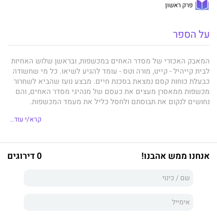
פרק ראשון
על הספר
המאבק האכזרי של מסדר האחים במכשפות, ובראשן שלוש האחיות
לבית קייהיל - קייט, מורה וטס - עומד להגיע לשיאו. כל מי שחשודה
כבעלת כוחות קסם נמצאת בסכנת חיים. מבצע נועז שהביא לשחרור
מכשפות ממאסרן מעצים את כעסם של מנהיגי מסדר האחים, והם
נחושים לנקום את תבוסתם ולחסל כליל את מעמד המכשפות.
מנהיגת המכשפות מתה במהלך המבצע ואת מקומה על כס המנהיגות
קרא/י עוד..
תופסת אינז, שהובילה את המתקפה לשחרור המכשפות. קייט,
המבקשת להוביל את המאבק במסדר האחים, מגלה שלאינז יש
תוכניות משלה, ושטובתן של המכשפות אינה בראש מעיניה. קייט
אנחנו ממש אהבנו!
0 דירוגים
חושדת גם באחותה, מורה, שבגדה בה במהלך המבצע בלי הנד עפעף
ומחקה את זיכרונותיו של פין, אהובה. סיפור האהבה הסודי שלה ושל
פין היה מקור האנרגיה של קייט ובלעדיו היא אינה יודעת מנין תשאב
את הכוח להמשיך ולהגן על חברותיה.
כשסודות מודלפים למסדר האחים ושמועות רוחשות על תוכניות