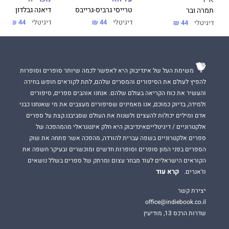
טרייסי גרביס-גרייבס
דיאנה גבלדון
תמרה ובר
דיגיטלי
44 ₪
דיגיטלי
44 ₪
דיגיטלי
44 ₪
משימת העל של אינדיבוק היא לאפשר לכמה שיותר סופרים וסופרות
להפיץ לעולם את הסיפורים והמסרים שלהם, לתת לקוראים חופש בחירה
והעשיר את כוח הקריאה בעולם שלהם. אנחנו אוהבים ספרים, סיפורים
ולמידה, בדיוק כמוכם, אנו מאמינים שסיפורים מעצבים את מי שאנחנו כבני
אדם ומילים יכולות להעצים ולשנות את העולם שסביבנו.קצת על ספרים
אלקטרוניים / דיגיטלייםאינדיבוק היא חלק אינטגראלי מהמהפכה של
ספרים אלקטרוניים בשפה עברית להורדה, מהפכה אשר פתחה את שוק
הספרים בפני המון סופרים וסופרות חדשים ומוכשרים ובעיקר חשפה את
הקוראים הישראלים לעוד מבחר עצום ומרתק של ספרים בשלל נושאים
קרא עוד
וז'אנרים.
יצירת קשר
office@indiebook.co.il
שדרות הרכס 13, מודיעין