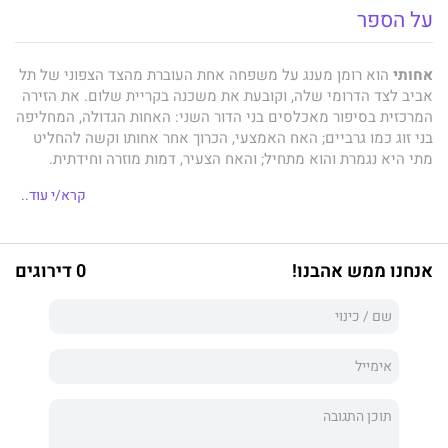
על הספר
אחותי
הוא רומן מענג על משפחה אחת העוברת מהצד הצפוני של תל
אביב לצד הדרומי שלה, וקובעת את משכנה בקריית שלום. את הזירה
המרכזית בסיפור מאכלסים בני הדור השני: האחות הגדולה, המחליפה
בני זוג כמו גרביים; האח האמצעי, הכרוך אחר אחותו וקשה להחליט
מתי היא נגמרת והוא מתחיל; והאח הצעיר, דמות מוזרה וחידתית.
סיפורי האחים כרוכים זה בזה כפקעת, שמשה סקאל טווֶה ביד קלה
קרא/י עוד..
ובטוחה, ומשלב בה אנקדוטות מושכות לב מעברם של האב והאם
במצרים. כוחו של אחותי נובע גם מלשון המספר שלו. סקאל עושה
אהבה בלשון. הוא מצייר לנו עולם בשפה פלסטית להפליא, שאפשר
כמעט למשש אותה; מערסל אותנו במילים ומוליך אותנו אחריו, כמו
אנחנו ממש אהבנו!
0 דירוגים
החלילן מהמלין, בנגינה מכשפת.