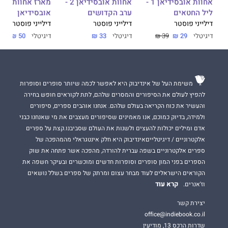
אחוות אובסידיאן 1 -
מארז אחוות
אחוות אובסידיאן 2 -
ליל החטאים
אובסידיאן
ערב הקדושים
דילייני פוסטר
דילייני פוסטר
דילייני פוסטר
דיגיטלי
29 ₪
39 ₪
דיגיטלי
50 ₪
דיגיטלי
33 ₪
משימת העל של אינדיבוק היא לאפשר לכמה שיותר סופרים וסופרות
להפיץ לעולם את הסיפורים והמסרים שלהם, לתת לקוראים חופש בחירה
והעשיר את כוח הקריאה בעולם שלהם. אנחנו אוהבים ספרים, סיפורים
ולמידה, בדיוק כמוכם, אנו מאמינים שסיפורים מעצבים את מי שאנחנו כבני
אדם ומילים יכולות להעצים ולשנות את העולם שסביבנו.קצת על ספרים
אלקטרוניים / דיגיטלייםאינדיבוק היא חלק אינטגראלי מהמהפכה של
ספרים אלקטרוניים בשפה עברית להורדה, מהפכה אשר פתחה את שוק
הספרים בפני המון סופרים וסופרות חדשים ומוכשרים ובעיקר חשפה את
הקוראים הישראלים לעוד מבחר עצום ומרתק של ספרים בשלל נושאים
קרא עוד
וז'אנרים.
יצירת קשר
office@indiebook.co.il
שדרות הרכס 13, מודיעין