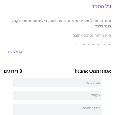
על הספר
ספר זה מכיל תכנים מיניים, שפה בוטה ואלימות ומיועד לקהל
בוגר בלבד.
היא הייתה נסיכה אהובה.
אני הייתי ממזר חסר לב.
קרא/י עוד..
הצורך שלי בה היה חולני, מעוות ומסוכן.
הוא נבע ממקום אפל וחסר מעצורים.
אנחנו ממש אהבנו!
0 דירוגים
הגברים של אחוות אובסידיאן שיחקו בה כבכלי משחק.
עד שהחלטתי לשים לזה סוף.
הם רצו להשתמש בה, לשבור אותה ולזרוק אותה.
אבל אני רציתי לעשות את זה בעצמי.
שעה אפלה
הוא הספר השלישי בסדרת
אחוות אובסידיאן
, שכל
אחד מחלקיה עוסק בדמויות אחרות. השנאה העזה והכימיה חסרת