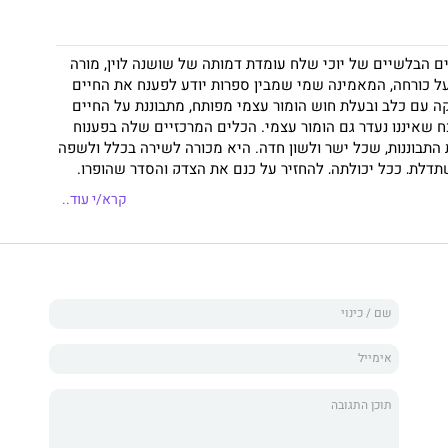
ם הבלשיים של יוכי שלח עומדת דמותה של שושנה לוין, מורה
ל כורחה, המאמינה שמי שמבין ספרות יודע לפענח את החיים
ה עם כלב ובעלת חוש הומור עצמי מפותח, מתבוננת על החיים
ח שאיננו נעדר גם הומור עצמי. הכלים המרכזיים שלה בפענוח
התבוננות, שכל ישר ולשון חדה. היא מכורה לשירה בכלל ולשפה
תדלת, ככל יכולתה, להחזיר על כנם את הצדק והסדר שהופרו.
כי שלח הצליחה במקום שנכשלים בו רוב סופרי המתח: הרומן
קרא/י עוד..
טב, אמין ומפתיע, וחשוב מכל: מלא בחדוות התעלומה." (אמנון