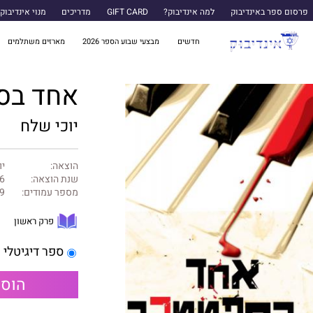
פרסום ספר באינדיבוק
למה אינדיבוק?
GIFT CARD
מדריכים
מנוי אינדיבוק
חדשים
מבצעי שבוע הספר 2026
מארזים משתלמים
אחד בס
יוכי שלח
הוצאה:
יו
שנת הוצאה:
6
מספר עמודים:
9
פרק ראשון
ספר דיגיטלי
הוספ