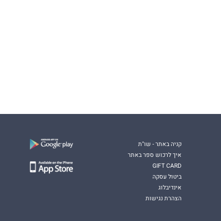
קניה באתר - שו"ת
איך לרכוש ספר באתר
GIFT CARD
ביטול עסקה
אינדיבלוג
הצהרת נגישות