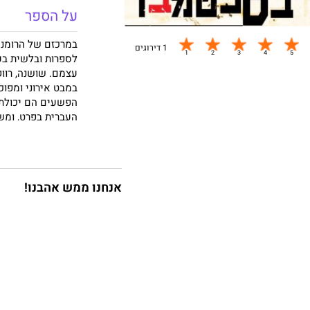
על הספר
במרכזם של הרומני
1 דירוגים
לספרות ובלשית בע
עצמם. שושנה, רווק
במבט אירוני ומפוכ
הפשעים הם יכולת 
העברית בפרט, ומש
מתוך הביקורת: "יו
הבלשי שלה בנוי הי
דנקנר, מעריב, 5.1.07)
אנחנו ממש אהבנו!