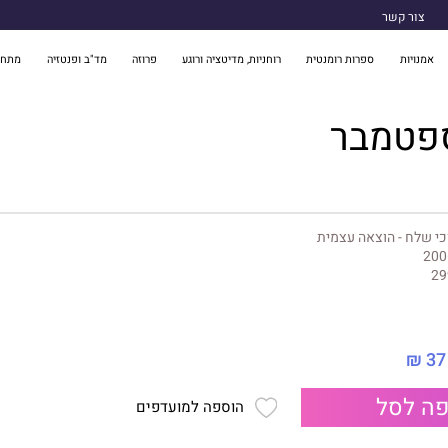
צור קשר
אמנויות
ספרות רומנטית
רוחניות, מדיטציה ורוגע
פרוזה
מד"ב ופנטזיה
מתח 
פטמבר
כי שלח - הוצאה עצמית
200
29
37 ₪
ה לסל
הוספה למועדפים