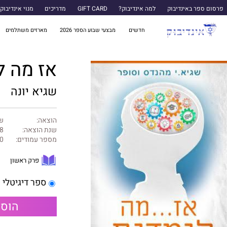
פרסום ספר באינדיבוק
למה אינדיבוק?
GIFT CARD
מדריכים
מנוי אינדיבוק
חדשים
מבצעי שבוע הספר 2026
מארזים משתלמים
אז מה ל
שגיא יונה
הוצאה:
שג
שנת הוצאה:
8
מספר עמודים:
0
פרק ראשון
ספר דיגיטלי
הוספ