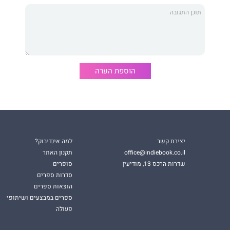
באינטל, השיג ראיונות עבודה בגוגל, תיווך בין עובדים לחברות
הוספת הערה
יצירת קשר
למה אינדיבוק?
office@indiebook.co.il
תקנון האתר
שדרות הרכס 13, מודיעין
סופרים
סדרות ספרים
הוצאות ספרים
ספרים במבצעים ושיתופי
פעולה