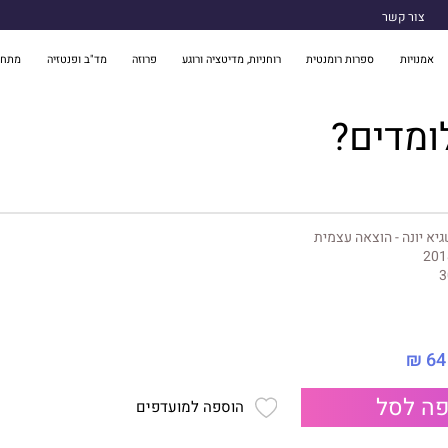
צור קשר
אמנויות
ספרות רומנטית
רוחניות, מדיטציה ורוגע
פרוזה
מד"ב ופנטזיה
מתח 
ומדים?
יא יונה - הוצאה עצמית
201
3
64 ₪
ה לסל
הוספה למועדפים