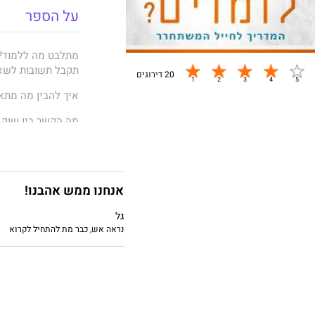
על הספר
מתלבט מה ללמוד? 
תקבל תשובות לשא
20 דירוגים
איך להבין מה מתא
מה הקשר בין שוק 
איך לקרוא את טבל
איך בוחרים מבין 3-5 אפשרויות?
אנחנו ממש אהבנו!
איך להשיג פירוט 
גל
ועוד.
נראה אש, כבר מת להתחיל לקרוא
שגיא יונה
הוא מהנד
בתחומים רבים, מפי