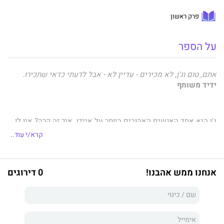
פרק ראשון
על הספר
אתם, טום וג'ן, לא מכירים - עדיין לא - אבל לדעתי כדאי שתכירו.
ידיד משותף
ג'ן היא אחד האנשים האהובים ביותר על איידן. איך זה קרה? אין לו
מושג. מכונות לא אמורות לאהוב, אבל איכשהו איידן — בינה
קרא/י עוד..
מלאכותית משוכללת — חש חיבה עמוקה כלפי ג'ן, כעס כלפי בן זוגה
הכלומניק שנטש אותה, תשוקה לדעת מה הטעם של גלידה, וסקרנות
אין סופית לגבי איך מרגישים כשהרוח מבדרת את השיער, או
אנחנו ממש אהבנו!
0 דירוגים
כשמתנשקים. חוץ מזה איידן הצליח לשכפל את עצמו בכמה עותקים
ולנדוד אל מרחבי הרשת. שם הוא יכול לעשות מה שהוא רוצה, כלומר
להתערב בחיי בני אדם, כדי לגרום לג'ן העצובה להיות מאושרת.
בתור אחד שראה את "חמים וטעים" אלפי פעמים וקרא את כל
הספרים, איידן מגיע למסקנה שמה שג'ן זקוקה לו הוא בן זוג ראוי.