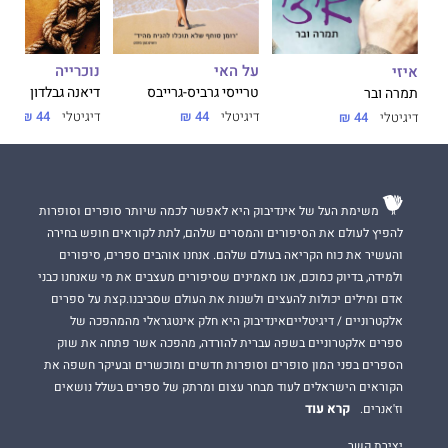
על האי
נוכרייה
איזי
טרייסי גרביס-גרייבס
דיאנה גבלדון
תמרה ובר
דיגיטלי
44 ₪
דיגיטלי
44 ₪
דיגיטלי
44 ₪
משימת העל של אינדיבוק היא לאפשר לכמה שיותר סופרים וסופרות
להפיץ לעולם את הסיפורים והמסרים שלהם, לתת לקוראים חופש בחירה
והעשיר את כוח הקריאה בעולם שלהם. אנחנו אוהבים ספרים, סיפורים
ולמידה, בדיוק כמוכם, אנו מאמינים שסיפורים מעצבים את מי שאנחנו כבני
אדם ומילים יכולות להעצים ולשנות את העולם שסביבנו.קצת על ספרים
אלקטרוניים / דיגיטלייםאינדיבוק היא חלק אינטגראלי מהמהפכה של
ספרים אלקטרוניים בשפה עברית להורדה, מהפכה אשר פתחה את שוק
הספרים בפני המון סופרים וסופרות חדשים ומוכשרים ובעיקר חשפה את
הקוראים הישראלים לעוד מבחר עצום ומרתק של ספרים בשלל נושאים
קרא עוד
וז'אנרים.
יצירת קשר