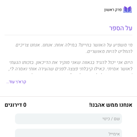
פרק ראשון
על הספר
מי משפיע על האושר בחיינו? במילה אחת: אנחנו. אנחנו צריכים
להחליט להיות מאושרים.
היום אני יכול להגיד בגאווה שאני מוקיר את הדיכאון. בזכותו הגעתי
לאושר אמיתי. כאילו קיבלתי פצצה לפנים שהעירה אותי ואמרה לי,
"חבוב, אתה אפילו לא קרוב ליעד." עד היום אני מדבר לעצמי
לפעמים, פתאום בוכה, פתאום מחייך, עדיין עובד על זה ובכל יום
קרא/י עוד..
לומד משהו חדש. אני עדיין עסוק מאוד, בדיוק כמו שהייתי בכל
התקופות בחיי, אבל אין בי יותר לחץ ותחושות רעות. אני פשוט זורם
עם החיים. צריך פשוט להחליט, וזה בדיוק מה שעשיתי. אני רוצה חיי
אנחנו ממש אהבנו!
0 דירוגים
שלווה, נטולי דאגות מכל סוג שהן!
(מתוך הספר)
אושר זו החלטה
נכתב במטרה לשחרר הרבה כאב שהיה אצלי בלב
המון שנים ולעזור לכל אדם שימצא תועלת בקריאת הספר. אני מוריד