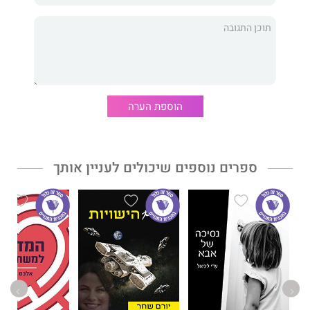
פה את כל המסכות שעטיתי המון שנים, חושף הכל ומספר על קשיים
ואתגרים שעמדתי בהם במהלך רוב שנות חיי. החיים היו מורכבים
מאוד עבורי, וחוויתי המון עליות וירידות קיצוניות במצב הרוח, עד כדי
דיכאון וחרדה. היום אני יכול לומר בגאווה שגיליתי את הדרך לאושר
עבורי, ואני חפץ "להעביר את זה הלאה" בתקווה שעוד אנשים יגיעו
אל אושרם המוחלט. אני מזמין אתכם להחליט לחיות חיים מלאים
ולהיות מאושרים.
הוספת הערה
ספרים נוספים שיכולים לעניין אותך