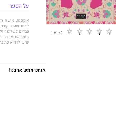
על הספר
אוקסנה, אישה חז
לאחר שערב קודם ח
כבדים לשלומה ולש
0 דירוגים
מזמן את אשרת הע
שיש לו הוא כתובת
משתפת איתו פעול
הנואש מנסה לגייס 
ומפתיעות על אהובת
אנחנו ממש אהבנו!
"אוקסנה" היא יצי
פתחון פה ושפה יי
אל החצרות האחו
הקוראים לשותפים 
הספר.
מרצה בבית הספר 