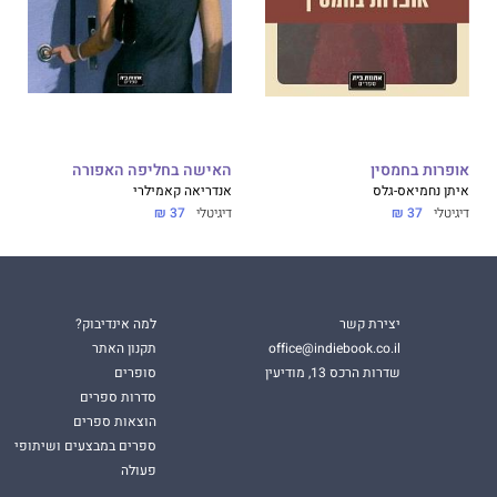
אופרות בחמסין
האישה בחליפה האפורה
איתן נחמיאס-גלס
אנדריאה קאמילרי
דיגיטלי
37 ₪
דיגיטלי
37 ₪
יצירת קשר
למה אינדיבוק?
office@indiebook.co.il
תקנון האתר
שדרות הרכס 13, מודיעין
סופרים
סדרות ספרים
הוצאות ספרים
ספרים במבצעים ושיתופי
פעולה