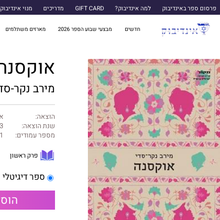
פרסום ספר באינדיבוק
למה אינדיבוק?
GIFT CARD
מדריכים
מנוי אינדיבוק
חדשים
מבצעי שבוע הספר 2026
מארזים משתלמים
אוקסנה
מירב נקר-סד
הוצאה:
אח
שנת הוצאה:
3
מספר עמודים:
1
פרק ראשון
ספר דיגיטלי
הוספ