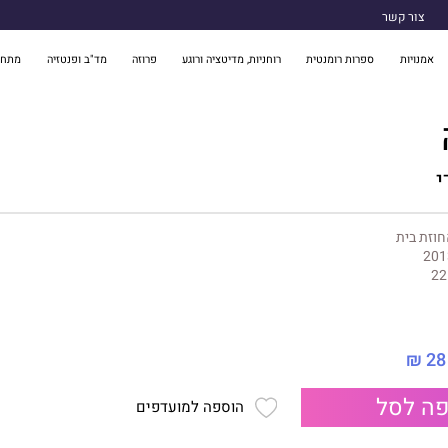
צור קשר
אמנויות
ספרות רומנטית
רוחניות, מדיטציה ורוגע
פרוזה
מד"ב ופנטזיה
מתח 
י
וזת בית
201
22
28 ₪
ה לסל
הוספה למועדפים