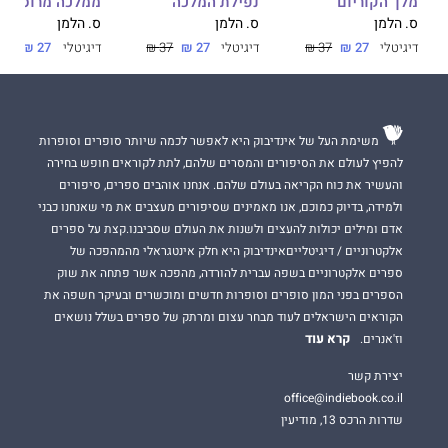
מלך הקוריום
נפילת המלכה
ממלכה מרוסקת
ס. הלמן
ס. הלמן
ס. הלמן
דיגיטלי
27 ₪
37 ₪
דיגיטלי
27 ₪
37 ₪
דיגיטלי
27 ₪
37 ₪
משימת העל של אינדיבוק היא לאפשר לכמה שיותר סופרים וסופרות
להפיץ לעולם את הסיפורים והמסרים שלהם, לתת לקוראים חופש בחירה
והעשיר את כוח הקריאה בעולם שלהם. אנחנו אוהבים ספרים, סיפורים
ולמידה, בדיוק כמוכם, אנו מאמינים שסיפורים מעצבים את מי שאנחנו כבני
אדם ומילים יכולות להעצים ולשנות את העולם שסביבנו.קצת על ספרים
אלקטרוניים / דיגיטלייםאינדיבוק היא חלק אינטגראלי מהמהפכה של
ספרים אלקטרוניים בשפה עברית להורדה, מהפכה אשר פתחה את שוק
הספרים בפני המון סופרים וסופרות חדשים ומוכשרים ובעיקר חשפה את
הקוראים הישראלים לעוד מבחר עצום ומרתק של ספרים בשלל נושאים
קרא עוד
וז'אנרים.
יצירת קשר
office@indiebook.co.il
שדרות הרכס 13, מודיעין