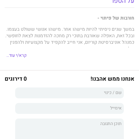
על הספר
חורבות של פיתוי -
במשך שנים ניסיתי להיות מישהו אחר. מישהו אנושי ששולט בעצמו.
ובכל זאת, האפלה שאורבת בתוכי רק מחכה להזדמנות לצאת לחופשי.
כמנהל אוניברסיטת קוריום, אני חייב להקפיד על מקצועיות ולהפגין
שליטה עצמית.
קרא/י עוד..
אני מצליח במשימה הזאת עד ליום שבו אני מגלה שאני אב לבת, וכל
החומות שבניתי סביבי בקפידה מתחילות להתפורר.
אני יודע שאני זקוק לפורקן, משהו שיעזור לי לרסן את הדחפים
אנחנו ממש אהבנו!
0 דירוגים
האפלים, ואז היא נוחתת בחיקי. דלילה.
אני רוצה להעניש אותה, להשפיל אותה ולהכאיב לה בדרכים הכי
מעניינות. אנחנו משחקים בחתול ועכבר, עד שאני מגלה את הסוד
שהיא מסתירה...
משטר של חירות -
על מי תסמכי אם את לא יכולה לסמוך אפילו על עצמך?
כל מה שידעתי היה שקר. כל מי שאהבתי בגד בי. בכל מקום שאני