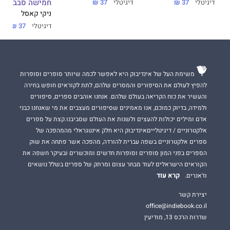
חמישה סבבים
דיגיטלי
37 ₪
דיגיטלי
37 ₪
ניקי קאסל
דיגיטלי
37 ₪
משימת העל של אינדיבוק היא לאפשר לכמה שיותר סופרים וסופרות
להפיץ לעולם את הסיפורים והמסרים שלהם, לתת לקוראים חופש בחירה
והעשיר את כוח הקריאה בעולם שלהם. אנחנו אוהבים ספרים, סיפורים
ולמידה, בדיוק כמוכם, אנו מאמינים שסיפורים מעצבים את מי שאנחנו כבני
אדם ומילים יכולות להעצים ולשנות את העולם שסביבנו.קצת על ספרים
אלקטרוניים / דיגיטלייםאינדיבוק היא חלק אינטגראלי מהמהפכה של
ספרים אלקטרוניים בשפה עברית להורדה, מהפכה אשר פתחה את שוק
הספרים בפני המון סופרים וסופרות חדשים ומוכשרים ובעיקר חשפה את
הקוראים הישראלים לעוד מבחר עצום ומרתק של ספרים בשלל נושאים
קרא עוד
וז'אנרים.
יצירת קשר
office@indiebook.co.il
שדרות הרכס 13, מודיעין