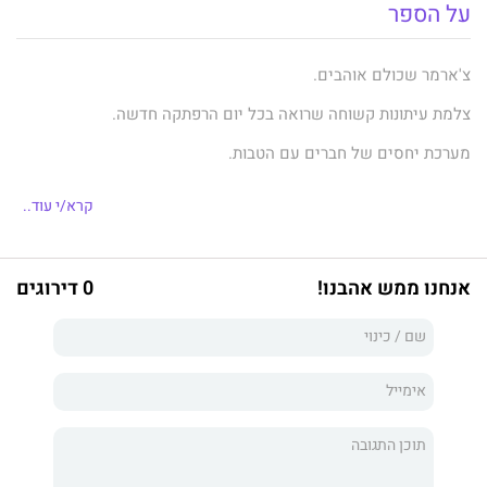
על הספר
צ'ארמר שכולם אוהבים.
צלמת עיתונות קשוחה שרואה בכל יום הרפתקה חדשה.
מערכת יחסים של חברים עם הטבות.
כשאיידן ודני נפגשים בקמפוס, השיח המשעשע והכימיה המיידית
קרא/י עוד..
ביניהם מושכים אותם זה לזה. קל להם לעבור ממפגש מקרי מתוק
לדייט ולהבנה הדדית שלאף אחד מהם אין עניין במשהו רציני.
עם הזמן, מערכת היחסים הפיזית מתפתחת לחברות אמיתית. לא עובר
אנחנו ממש אהבנו!
0 דירוגים
זמן רב עד שהם מתחילים לשלוח הודעות ללא סיבה מיוחדת, פוגשים
את החברים זה של זה, ומבלים יחד לילות ארוכים שלא מסתיימים בין
הסדינים. אבל ככל שהם מתקרבים, החששות שלהם ממערכות
יחסים הופכים למכשול.
בעוד איידן נאבק לאזן את רגשותיו כלפי דני עם חרדת הנטישה
הטבועה בו, דני נדרשת לבחון מחדש את עברה ואת הסיבות שלה
להימנעות מקשרים חברתיים.