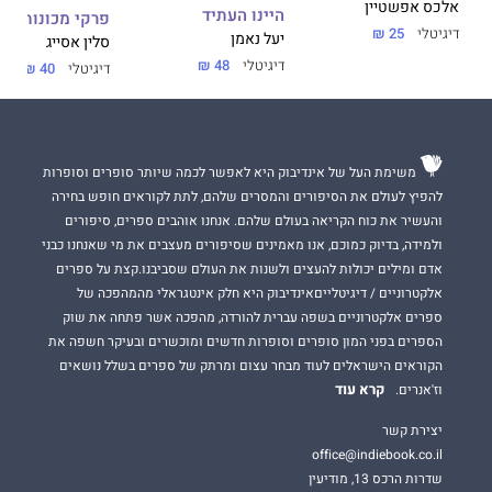
אלכס אפשטיין
היינו העתיד
פרקי מכונות
דיגיטלי
25 ₪
יעל נאמן
סלין אסייג
דיגיטלי
48 ₪
דיגיטלי
40 ₪
משימת העל של אינדיבוק היא לאפשר לכמה שיותר סופרים וסופרות
להפיץ לעולם את הסיפורים והמסרים שלהם, לתת לקוראים חופש בחירה
והעשיר את כוח הקריאה בעולם שלהם. אנחנו אוהבים ספרים, סיפורים
ולמידה, בדיוק כמוכם, אנו מאמינים שסיפורים מעצבים את מי שאנחנו כבני
אדם ומילים יכולות להעצים ולשנות את העולם שסביבנו.קצת על ספרים
אלקטרוניים / דיגיטלייםאינדיבוק היא חלק אינטגראלי מהמהפכה של
ספרים אלקטרוניים בשפה עברית להורדה, מהפכה אשר פתחה את שוק
הספרים בפני המון סופרים וסופרות חדשים ומוכשרים ובעיקר חשפה את
הקוראים הישראלים לעוד מבחר עצום ומרתק של ספרים בשלל נושאים
קרא עוד
וז'אנרים.
יצירת קשר
office@indiebook.co.il
שדרות הרכס 13, מודיעין