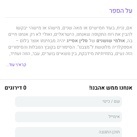
על הספר
אם, נניח, בעוד חמישים או מאה שנים, מישהו או מישהי יבקשו
להבין את רוח התקופה שאנחנו, הישראלים, ואולי לא רק אנחנו חיים
בה,
אולמי שושנים
של
סלין אסייג
יהיה מבחינתו אוצר בלום –
אספקלריה מלוטשת ל"מצבנו". הסיפורים בקובץ הנובלות והסיפורים
הזה נעים, בתזזיתיות מידבקת, בין נושאים בוערים, עבר, הווה ועתיד,
בנאליה ופנטזיה, ומעל הכול מרחפת, כמו ביצירות נוסטלגיות-עתידניות
קרא/י עוד..
משובחות על יצורים אנושיים ומוטנטים, כמיהה עזה לאהבה.
אולמי שושנים
שופע פרטים מהביוגרפיה של
סלין
אסייג
; זרעים
שמהם נוצרו סיפוריה הקודמים ושמהם ייווצרו, כנראה, חלק מסיפוריה
אנחנו ממש אהבנו!
0 דירוגים
הבאים. אלה מעורבבים ומשוקשקים היטב עם הריאליה המדכדכת
של תקופת הקורונה ותוצריה: יצורים דמיוניים מוזרים, סיטואציות
מופרכות בכוונת מכוון, חרדות דיסטופיות, זנבות של סיוטים, גודש של
אלימות אישית, משפחתית וקהילתית, וגם חלומות על אושר.
כל אחד מהסיפורים בקובץ המפתיע הזה עומד בפני עצמו. עם זאת,
כולם נדמים כקרועים מתוך איזו הוויה אחת, טרופה, שבה חוקי
הפיזיקה, הביולוגיה והארוטיקה השתבשו. כל ניסיון להניח את כף