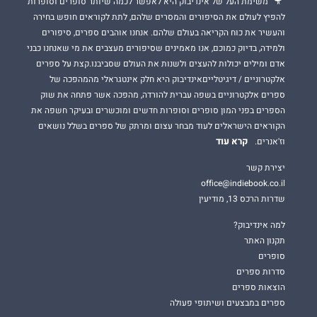
משימת העל של אינדיבוק היא לאפשר לכמה שיותר סופרים וסופרות
להפיץ לעולם את הסיפורים והמסרים שלהם, לתת לקוראים חופש בחירה
והעשיר את כוח הקריאה בעולם שלהם. אנחנו אוהבים ספרים, סיפורים
ולמידה, בדיוק כמוכם, אנו מאמינים שסיפורים מעצבים את מי שאנחנו כבני
אדם ומילים יכולות להעצים ולשנות את העולם שסביבנו.קצת על ספרים
אלקטרוניים / דיגיטלייםאינדיבוק היא חלק אינטגראלי מהמהפכה של
ספרים אלקטרוניים בשפה עברית להורדה, מהפכה אשר פתחה את שוק
הספרים בפני המון סופרים וסופרות חדשים ומוכשרים ובעיקר חשפה את
הקוראים הישראלים לעוד מבחר עצום ומרתק של ספרים בשלל נושאים
קרא עוד
וז'אנרים.
יצירת קשר
office@indiebook.co.il
שדרות הרכס 13, מודיעין
למה אינדיבוק?
תקנון האתר
סופרים
סדרות ספרים
הוצאות ספרים
ספרים במבצעים ושיתופי פעולה