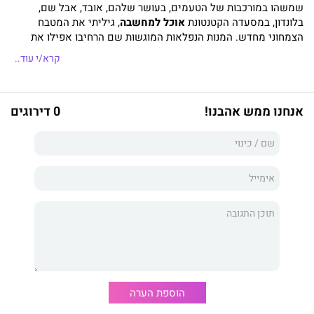
שמשהו במורכבות של הטעמים, בעושר שלהם, אובד, אבל שם,
בלונדון, במסעדה הקטנטונת
אוכל למחשבה
, גיליתי את המטבח
הצמחוני מחדש. המנות הנפלאות המוגשות שם הרחיבו אפילו את
המושגים שלי על הבישול הצמחוני ועל האפשריות הגלומות בו.
קרא/י עוד..
כשסיפרתי לחברתי תמי גרייניק, בשלנית לא קטנה בפני עצמה, על
ספר המתכונים של המסעדה, היא הרימה את הכפפה. "אם נתרגם
אותו לא יהיו לך יותר תירוצים," אמרה – וכך נולד הספר הזה. ככל
אנחנו ממש אהבנו!
0 דירוגים
שתרגמנו, בישלנו, אכלנו ונהנינו, הלך הסוד ונפרש בפנינו: מדובר
באוסף מתכונים מגוון ועשיר המושפע מסגנונות בישול רבים, והכי
חשוב – טעים! מאוד! הרבה ארוחות משפחתיות נרקחו על בסיס
המתכונים האלה במטבחים האישיים שלנו, ארוחות שגם
הלא-צמחונים נהנו מהן. בעידן שבו ברור שלצמחונות יש לא רק פן
בריאותי אלא גם היבט סביבתי ואקולוגי, מציע הספר
אוכל למחשבה
תשובה נפלאה גם למי שרוצה להפחית ולו במעט באכילת בשר ועדיין
ליהנות מבישול מאתגר, מגוון ורבגוני.
אוכל למחשבה
הוא ספר בישול
לצמחונים, אבל לא רק.
הוספת הערה